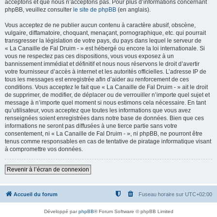
acceptons et que nous n’acceptons pas. Pour plus d’informations concernant
phpBB, veuillez consulter
le site de phpBB
(en anglais).
Vous acceptez de ne publier aucun contenu à caractère abusif, obscène,
vulgaire, diffamatoire, choquant, menaçant, pornographique, etc. qui pourrait
transgresser la législation de votre pays, du pays dans lequel le serveur de
« La Canaille de Fal Druim - » est hébergé ou encore la loi internationale. Si
vous ne respectez pas ces dispositions, vous vous exposez à un
bannissement immédiat et définitif et nous nous réservons le droit d’avertir
votre fournisseur d’accès à internet et les autorités officielles. L’adresse IP de
tous les messages est enregistrée afin d’aider au renforcement de ces
conditions. Vous acceptez le fait que « La Canaille de Fal Druim - » ait le droit
de supprimer, de modifier, de déplacer ou de verrouiller n’importe quel sujet et
message à n’importe quel moment si nous estimons cela nécessaire. En tant
qu’utilisateur, vous acceptez que toutes les informations que vous avez
renseignées soient enregistrées dans notre base de données. Bien que ces
informations ne seront pas diffusées à une tierce partie sans votre
consentement, ni « La Canaille de Fal Druim - », ni phpBB, ne pourront être
tenus comme responsables en cas de tentative de piratage informatique visant
à compromettre vos données.
Revenir à l’écran de connexion
Accueil du forum
Fuseau horaire sur
UTC+02:00
Développé par
phpBB
® Forum Software © phpBB Limited