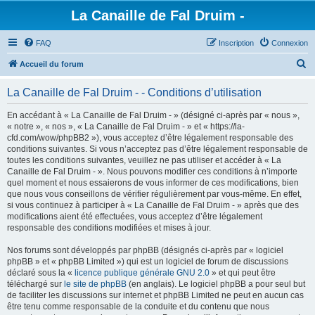
La Canaille de Fal Druim -
FAQ
Inscription
Connexion
R
Accueil du forum
e
La Canaille de Fal Druim - - Conditions d’utilisation
c
h
En accédant à « La Canaille de Fal Druim - » (désigné ci-après par « nous »,
« notre », « nos », « La Canaille de Fal Druim - » et « https://la-
e
cfd.com/wow/phpBB2 »), vous acceptez d’être légalement responsable des
r
conditions suivantes. Si vous n’acceptez pas d’être légalement responsable de
toutes les conditions suivantes, veuillez ne pas utiliser et accéder à « La
c
Canaille de Fal Druim - ». Nous pouvons modifier ces conditions à n’importe
h
quel moment et nous essaierons de vous informer de ces modifications, bien
que nous vous conseillons de vérifier régulièrement par vous-même. En effet,
e
si vous continuez à participer à « La Canaille de Fal Druim - » après que des
r
modifications aient été effectuées, vous acceptez d’être légalement
responsable des conditions modifiées et mises à jour.
Nos forums sont développés par phpBB (désignés ci-après par « logiciel
phpBB » et « phpBB Limited ») qui est un logiciel de forum de discussions
déclaré sous la «
licence publique générale GNU 2.0
» et qui peut être
téléchargé sur
le site de phpBB
(en anglais). Le logiciel phpBB a pour seul but
de faciliter les discussions sur internet et phpBB Limited ne peut en aucun cas
être tenu comme responsable de la conduite et du contenu que nous