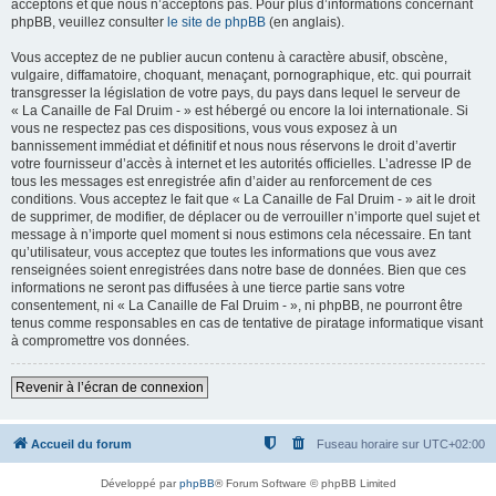
acceptons et que nous n’acceptons pas. Pour plus d’informations concernant
phpBB, veuillez consulter
le site de phpBB
(en anglais).
Vous acceptez de ne publier aucun contenu à caractère abusif, obscène,
vulgaire, diffamatoire, choquant, menaçant, pornographique, etc. qui pourrait
transgresser la législation de votre pays, du pays dans lequel le serveur de
« La Canaille de Fal Druim - » est hébergé ou encore la loi internationale. Si
vous ne respectez pas ces dispositions, vous vous exposez à un
bannissement immédiat et définitif et nous nous réservons le droit d’avertir
votre fournisseur d’accès à internet et les autorités officielles. L’adresse IP de
tous les messages est enregistrée afin d’aider au renforcement de ces
conditions. Vous acceptez le fait que « La Canaille de Fal Druim - » ait le droit
de supprimer, de modifier, de déplacer ou de verrouiller n’importe quel sujet et
message à n’importe quel moment si nous estimons cela nécessaire. En tant
qu’utilisateur, vous acceptez que toutes les informations que vous avez
renseignées soient enregistrées dans notre base de données. Bien que ces
informations ne seront pas diffusées à une tierce partie sans votre
consentement, ni « La Canaille de Fal Druim - », ni phpBB, ne pourront être
tenus comme responsables en cas de tentative de piratage informatique visant
à compromettre vos données.
Revenir à l’écran de connexion
Accueil du forum
Fuseau horaire sur
UTC+02:00
Développé par
phpBB
® Forum Software © phpBB Limited