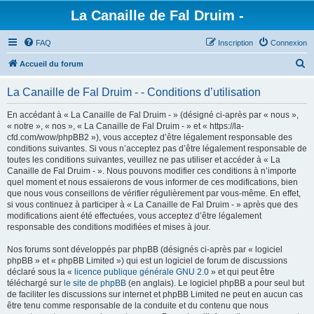
La Canaille de Fal Druim -
FAQ
Inscription
Connexion
R
Accueil du forum
e
La Canaille de Fal Druim - - Conditions d’utilisation
c
h
En accédant à « La Canaille de Fal Druim - » (désigné ci-après par « nous »,
« notre », « nos », « La Canaille de Fal Druim - » et « https://la-
e
cfd.com/wow/phpBB2 »), vous acceptez d’être légalement responsable des
r
conditions suivantes. Si vous n’acceptez pas d’être légalement responsable de
toutes les conditions suivantes, veuillez ne pas utiliser et accéder à « La
c
Canaille de Fal Druim - ». Nous pouvons modifier ces conditions à n’importe
h
quel moment et nous essaierons de vous informer de ces modifications, bien
que nous vous conseillons de vérifier régulièrement par vous-même. En effet,
e
si vous continuez à participer à « La Canaille de Fal Druim - » après que des
r
modifications aient été effectuées, vous acceptez d’être légalement
responsable des conditions modifiées et mises à jour.
Nos forums sont développés par phpBB (désignés ci-après par « logiciel
phpBB » et « phpBB Limited ») qui est un logiciel de forum de discussions
déclaré sous la «
licence publique générale GNU 2.0
» et qui peut être
téléchargé sur
le site de phpBB
(en anglais). Le logiciel phpBB a pour seul but
de faciliter les discussions sur internet et phpBB Limited ne peut en aucun cas
être tenu comme responsable de la conduite et du contenu que nous