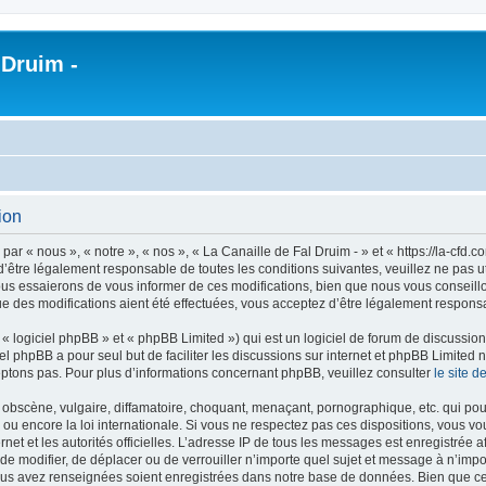
 Druim -
ion
par « nous », « notre », « nos », « La Canaille de Fal Druim - » et « https://la-cf
être légalement responsable de toutes les conditions suivantes, veuillez ne pas ut
us essaierons de vous informer de ces modifications, bien que nous vous conseillon
ue des modifications aient été effectuées, vous acceptez d’être légalement responsa
 logiciel phpBB » et « phpBB Limited ») qui est un logiciel de forum de discussio
iel phpBB a pour seul but de faciliter les discussions sur internet et phpBB Limit
ptons pas. Pour plus d’informations concernant phpBB, veuillez consulter
le site 
obscène, vulgaire, diffamatoire, choquant, menaçant, pornographique, etc. qui pourr
 ou encore la loi internationale. Si vous ne respectez pas ces dispositions, vous v
ernet et les autorités officielles. L’adresse IP de tous les messages est enregistrée
r, de modifier, de déplacer ou de verrouiller n’importe quel sujet et message à n’i
vous avez renseignées soient enregistrées dans notre base de données. Bien que ces