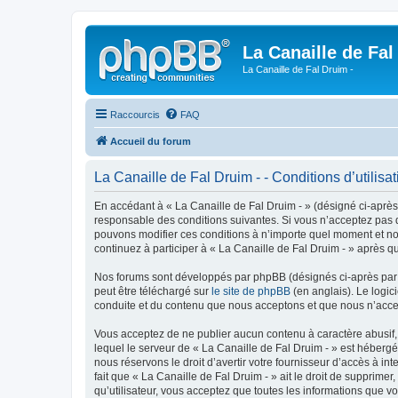
La Canaille de Fal
La Canaille de Fal Druim -
Raccourcis
FAQ
Accueil du forum
La Canaille de Fal Druim - - Conditions d’utilisat
En accédant à « La Canaille de Fal Druim - » (désigné ci-après 
responsable des conditions suivantes. Si vous n’acceptez pas d’
pouvons modifier ces conditions à n’importe quel moment et no
continuez à participer à « La Canaille de Fal Druim - » après q
Nos forums sont développés par phpBB (désignés ci-après par «
peut être téléchargé sur
le site de phpBB
(en anglais). Le logic
conduite et du contenu que nous acceptons et que nous n’acce
Vous acceptez de ne publier aucun contenu à caractère abusif, 
lequel le serveur de « La Canaille de Fal Druim - » est hébergé
nous réservons le droit d’avertir votre fournisseur d’accès à int
fait que « La Canaille de Fal Druim - » ait le droit de supprime
qu’utilisateur, vous acceptez que toutes les informations que 