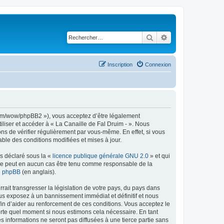
Rechercher
Recherche avancé
Inscription
Connexion
d.com/wow/phpBB2 »), vous acceptez d’être légalement
iliser et accéder à « La Canaille de Fal Druim - ». Nous
s de vérifier régulièrement par vous-même. En effet, si vous
ble des conditions modifiées et mises à jour.
ns déclaré sous la «
licence publique générale GNU 2.0
» et qui
ed ne peut en aucun cas être tenu comme responsable de la
de phpBB
(en anglais).
ait transgresser la législation de votre pays, du pays dans
ous exposez à un bannissement immédiat et définitif et nous
 afin d’aider au renforcement de ces conditions. Vous acceptez le
mporte quel moment si nous estimons cela nécessaire. En tant
 informations ne seront pas diffusées à une tierce partie sans