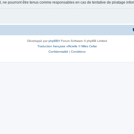
BB, ne pourront être tenus comme responsables en cas de tentative de piratage inf
Développé par
phpBB
® Forum Software © phpBB Limited
Traduction française officielle
©
Miles Cellar
Confidentialité
|
Conditions