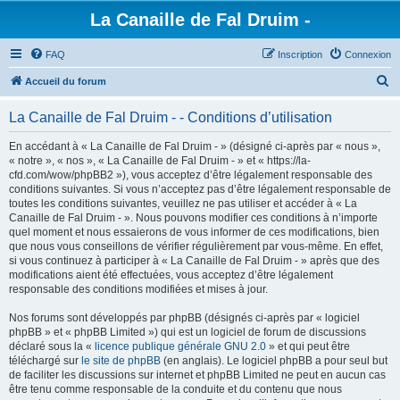
La Canaille de Fal Druim -
FAQ
Inscription
Connexion
R
Accueil du forum
e
La Canaille de Fal Druim - - Conditions d’utilisation
c
h
En accédant à « La Canaille de Fal Druim - » (désigné ci-après par « nous »,
« notre », « nos », « La Canaille de Fal Druim - » et « https://la-
e
cfd.com/wow/phpBB2 »), vous acceptez d’être légalement responsable des
r
conditions suivantes. Si vous n’acceptez pas d’être légalement responsable de
toutes les conditions suivantes, veuillez ne pas utiliser et accéder à « La
c
Canaille de Fal Druim - ». Nous pouvons modifier ces conditions à n’importe
h
quel moment et nous essaierons de vous informer de ces modifications, bien
que nous vous conseillons de vérifier régulièrement par vous-même. En effet,
e
si vous continuez à participer à « La Canaille de Fal Druim - » après que des
r
modifications aient été effectuées, vous acceptez d’être légalement
responsable des conditions modifiées et mises à jour.
Nos forums sont développés par phpBB (désignés ci-après par « logiciel
phpBB » et « phpBB Limited ») qui est un logiciel de forum de discussions
déclaré sous la «
licence publique générale GNU 2.0
» et qui peut être
téléchargé sur
le site de phpBB
(en anglais). Le logiciel phpBB a pour seul but
de faciliter les discussions sur internet et phpBB Limited ne peut en aucun cas
être tenu comme responsable de la conduite et du contenu que nous