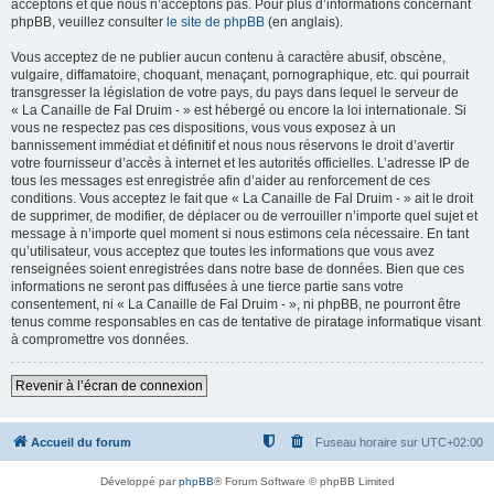
acceptons et que nous n’acceptons pas. Pour plus d’informations concernant
phpBB, veuillez consulter
le site de phpBB
(en anglais).
Vous acceptez de ne publier aucun contenu à caractère abusif, obscène,
vulgaire, diffamatoire, choquant, menaçant, pornographique, etc. qui pourrait
transgresser la législation de votre pays, du pays dans lequel le serveur de
« La Canaille de Fal Druim - » est hébergé ou encore la loi internationale. Si
vous ne respectez pas ces dispositions, vous vous exposez à un
bannissement immédiat et définitif et nous nous réservons le droit d’avertir
votre fournisseur d’accès à internet et les autorités officielles. L’adresse IP de
tous les messages est enregistrée afin d’aider au renforcement de ces
conditions. Vous acceptez le fait que « La Canaille de Fal Druim - » ait le droit
de supprimer, de modifier, de déplacer ou de verrouiller n’importe quel sujet et
message à n’importe quel moment si nous estimons cela nécessaire. En tant
qu’utilisateur, vous acceptez que toutes les informations que vous avez
renseignées soient enregistrées dans notre base de données. Bien que ces
informations ne seront pas diffusées à une tierce partie sans votre
consentement, ni « La Canaille de Fal Druim - », ni phpBB, ne pourront être
tenus comme responsables en cas de tentative de piratage informatique visant
à compromettre vos données.
Revenir à l’écran de connexion
Accueil du forum
Fuseau horaire sur
UTC+02:00
Développé par
phpBB
® Forum Software © phpBB Limited