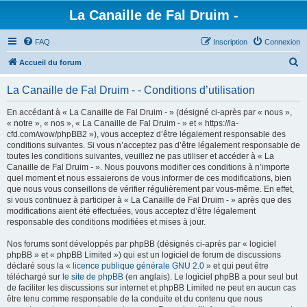
La Canaille de Fal Druim -
FAQ
Inscription
Connexion
R
Accueil du forum
e
La Canaille de Fal Druim - - Conditions d’utilisation
c
h
En accédant à « La Canaille de Fal Druim - » (désigné ci-après par « nous »,
« notre », « nos », « La Canaille de Fal Druim - » et « https://la-
e
cfd.com/wow/phpBB2 »), vous acceptez d’être légalement responsable des
r
conditions suivantes. Si vous n’acceptez pas d’être légalement responsable de
toutes les conditions suivantes, veuillez ne pas utiliser et accéder à « La
c
Canaille de Fal Druim - ». Nous pouvons modifier ces conditions à n’importe
h
quel moment et nous essaierons de vous informer de ces modifications, bien
que nous vous conseillons de vérifier régulièrement par vous-même. En effet,
e
si vous continuez à participer à « La Canaille de Fal Druim - » après que des
r
modifications aient été effectuées, vous acceptez d’être légalement
responsable des conditions modifiées et mises à jour.
Nos forums sont développés par phpBB (désignés ci-après par « logiciel
phpBB » et « phpBB Limited ») qui est un logiciel de forum de discussions
déclaré sous la «
licence publique générale GNU 2.0
» et qui peut être
téléchargé sur
le site de phpBB
(en anglais). Le logiciel phpBB a pour seul but
de faciliter les discussions sur internet et phpBB Limited ne peut en aucun cas
être tenu comme responsable de la conduite et du contenu que nous