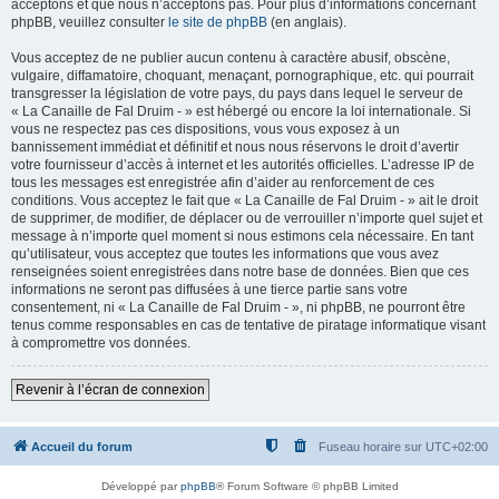
acceptons et que nous n’acceptons pas. Pour plus d’informations concernant
phpBB, veuillez consulter
le site de phpBB
(en anglais).
Vous acceptez de ne publier aucun contenu à caractère abusif, obscène,
vulgaire, diffamatoire, choquant, menaçant, pornographique, etc. qui pourrait
transgresser la législation de votre pays, du pays dans lequel le serveur de
« La Canaille de Fal Druim - » est hébergé ou encore la loi internationale. Si
vous ne respectez pas ces dispositions, vous vous exposez à un
bannissement immédiat et définitif et nous nous réservons le droit d’avertir
votre fournisseur d’accès à internet et les autorités officielles. L’adresse IP de
tous les messages est enregistrée afin d’aider au renforcement de ces
conditions. Vous acceptez le fait que « La Canaille de Fal Druim - » ait le droit
de supprimer, de modifier, de déplacer ou de verrouiller n’importe quel sujet et
message à n’importe quel moment si nous estimons cela nécessaire. En tant
qu’utilisateur, vous acceptez que toutes les informations que vous avez
renseignées soient enregistrées dans notre base de données. Bien que ces
informations ne seront pas diffusées à une tierce partie sans votre
consentement, ni « La Canaille de Fal Druim - », ni phpBB, ne pourront être
tenus comme responsables en cas de tentative de piratage informatique visant
à compromettre vos données.
Revenir à l’écran de connexion
Accueil du forum
Fuseau horaire sur
UTC+02:00
Développé par
phpBB
® Forum Software © phpBB Limited