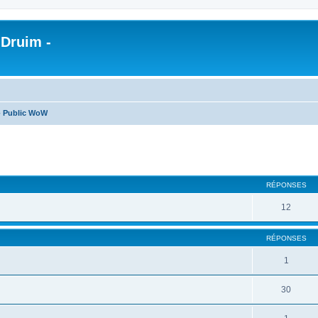
 Druim -
- Public WoW
cher
cherche avancée
RÉPONSES
12
RÉPONSES
1
30