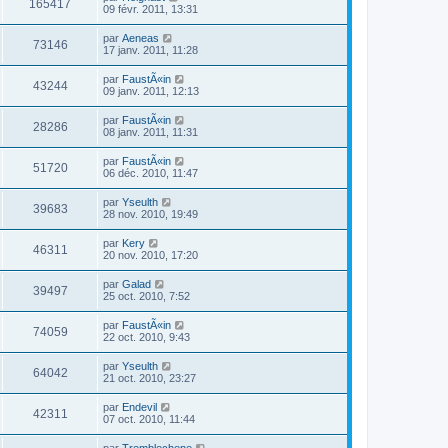
165417
09 févr. 2011, 13:31
par
Aeneas
73146
17 janv. 2011, 11:28
par
FaustÃ«in
43244
09 janv. 2011, 12:13
par
FaustÃ«in
28286
08 janv. 2011, 11:31
par
FaustÃ«in
51720
06 déc. 2010, 11:47
par
Yseulth
39683
28 nov. 2010, 19:49
par
Kery
46311
20 nov. 2010, 17:20
par
Galad
39497
25 oct. 2010, 7:52
par
FaustÃ«in
74059
22 oct. 2010, 9:43
par
Yseulth
64042
21 oct. 2010, 23:27
par
Endevil
42311
07 oct. 2010, 11:44
par
Tremblechene