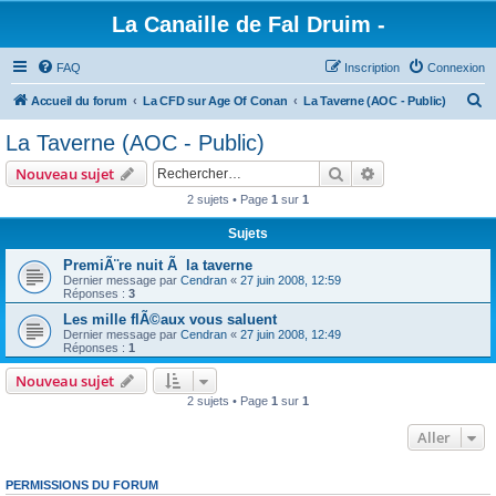
La Canaille de Fal Druim -
FAQ
Inscription
Connexion
R
Accueil du forum
La CFD sur Age Of Conan
La Taverne (AOC - Public)
e
La Taverne (AOC - Public)
c
Rechercher
Recherche avanc
Nouveau sujet
h
2 sujets • Page
1
sur
1
e
Sujets
r
c
PremiÃ¨re nuit Ã la taverne
Dernier message par
Cendran
«
27 juin 2008, 12:59
h
Réponses :
3
e
Les mille flÃ©aux vous saluent
Dernier message par
Cendran
«
27 juin 2008, 12:49
r
Réponses :
1
Nouveau sujet
2 sujets • Page
1
sur
1
Aller
PERMISSIONS DU FORUM