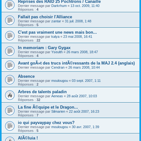
Reprises des RAID 25 Pochtrons / Canaille
Dernier message par
Darkrhum
«
13 oct. 2009, 11:40
Réponses :
4
Fallait pas choisir l'Alliance
Dernier message par
zantar
«
31 juil. 2008, 1:48
Réponses :
5
C'est pas vraiment une news mais bon...
Dernier message par
kalya
«
23 mai 2008, 16:41
Réponses :
22
In memoriam : Gary Gygax
Dernier message par
Yseulth
«
26 mars 2008, 18:47
Réponses :
4
Avant goÃ»t des trucs intÃ©ressants de la MAJ 2.4 (anglais)
Dernier message par
Cendran
«
26 mars 2008, 10:44
Absence
Dernier message par
moulougou
«
03 sept. 2007, 1:11
Réponses :
2
Arbres de talents paladin
Dernier message par
Aeneas
«
28 août 2007, 10:03
Réponses :
32
La fine Ã©quipe et le Dragon...
Dernier message par
Silmarien
«
22 août 2007, 16:23
Réponses :
7
io qui payvaypay chez vous?
Dernier message par
moulougou
«
30 avr. 2007, 1:39
Réponses :
5
AlÃ©luia !