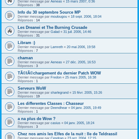
Dernier message par
Aeneas
«
15 mars 2007, 0:36
Réponses :
38
Info du 30 septembre Source MP
Dernier message par
moulougou
«
18 sept. 2006, 18:04
Réponses :
14
Les Dreanei et The Burning Crusade
Dernier message par
Galad
«
31 juil. 2006, 14:46
Réponses :
31
Libram :)
Dernier message par
Lamreth
«
20 mai 2006, 19:58
Réponses :
7
chaman
Dernier message par
Aeneas
«
27 déc. 2005, 16:53
Réponses :
3
TÃ©lÃ©chargement du dernier Patch WOW
Dernier message par
Fredon
«
25 mars 2005, 16:38
Réponses :
1
Serveurs WoW
Dernier message par
sharlegrand
«
15 févr. 2005, 15:26
Réponses :
19
Les differentes Classes : Chasseur
Dernier message par
Deendhear
«
04 janv. 2005, 19:49
Réponses :
1
a na plus de Wow ?
Dernier message par
casius
«
04 janv. 2005, 18:24
Réponses :
3
Chez nos amis les Elfes de la nuit : Ile de Teldrassil
Dernier message par
Cendran
«
23 oct. 2004, 17:15