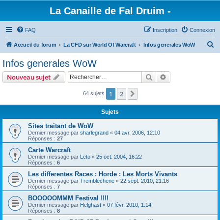
La Canaille de Fal Druim -
FAQ
Inscription
Connexion
R
Accueil du forum
La CFD sur World Of Warcraft
Infos generales WoW
e
Infos generales WoW
c
Rechercher
Recherche avanc
Nouveau sujet
h
e
1
2
Suivant
64 sujets
r
Sujets
c
Sites traitant de WoW
h
Dernier message par
sharlegrand
«
04 avr. 2006, 12:10
Réponses :
27
e
Carte Warcraft
r
Dernier message par
Leto
«
25 oct. 2004, 16:22
Réponses :
6
Les differentes Races : Horde : Les Morts Vivants
Dernier message par
Tremblechene
«
22 sept. 2010, 21:16
Réponses :
7
BOOOOOMMM Festival !!!!
Dernier message par
Helghast
«
07 févr. 2010, 1:14
Réponses :
8