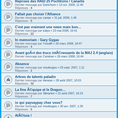
Reprises des RAID 25 Pochtrons / Canaille
Dernier message par
Darkrhum
«
13 oct. 2009, 11:40
Réponses :
4
Fallait pas choisir l'Alliance
Dernier message par
zantar
«
31 juil. 2008, 1:48
Réponses :
5
C'est pas vraiment une news mais bon...
Dernier message par
kalya
«
23 mai 2008, 16:41
Réponses :
22
In memoriam : Gary Gygax
Dernier message par
Yseulth
«
26 mars 2008, 18:47
Réponses :
4
Avant goÃ»t des trucs intÃ©ressants de la MAJ 2.4 (anglais)
Dernier message par
Cendran
«
26 mars 2008, 10:44
Absence
Dernier message par
moulougou
«
03 sept. 2007, 1:11
Réponses :
2
Arbres de talents paladin
Dernier message par
Aeneas
«
28 août 2007, 10:03
Réponses :
32
La fine Ã©quipe et le Dragon...
Dernier message par
Silmarien
«
22 août 2007, 16:23
Réponses :
7
io qui payvaypay chez vous?
Dernier message par
moulougou
«
30 avr. 2007, 1:39
Réponses :
5
AlÃ©luia !