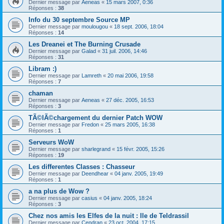
Dernier message par
Aeneas
«
15 mars 2007, 0:36
Réponses :
38
Info du 30 septembre Source MP
Dernier message par
moulougou
«
18 sept. 2006, 18:04
Réponses :
14
Les Dreanei et The Burning Crusade
Dernier message par
Galad
«
31 juil. 2006, 14:46
Réponses :
31
Libram :)
Dernier message par
Lamreth
«
20 mai 2006, 19:58
Réponses :
7
chaman
Dernier message par
Aeneas
«
27 déc. 2005, 16:53
Réponses :
3
TÃ©lÃ©chargement du dernier Patch WOW
Dernier message par
Fredon
«
25 mars 2005, 16:38
Réponses :
1
Serveurs WoW
Dernier message par
sharlegrand
«
15 févr. 2005, 15:26
Réponses :
19
Les differentes Classes : Chasseur
Dernier message par
Deendhear
«
04 janv. 2005, 19:49
Réponses :
1
a na plus de Wow ?
Dernier message par
casius
«
04 janv. 2005, 18:24
Réponses :
3
Chez nos amis les Elfes de la nuit : Ile de Teldrassil
Dernier message par
Cendran
«
23 oct. 2004, 17:15