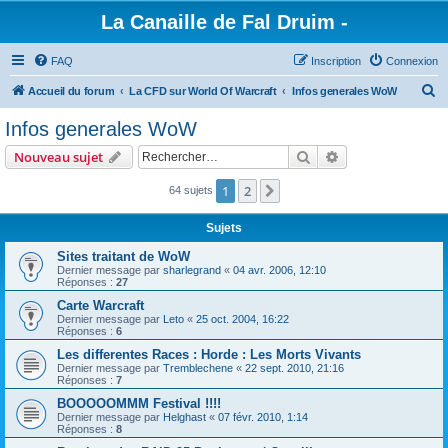
La Canaille de Fal Druim -
FAQ
Inscription
Connexion
R
Accueil du forum
La CFD sur World Of Warcraft
Infos generales WoW
e
Infos generales WoW
c
Rechercher
Recherche avanc
Nouveau sujet
h
e
1
2
Suivant
64 sujets
r
Sujets
c
Sites traitant de WoW
h
Dernier message par
sharlegrand
«
04 avr. 2006, 12:10
Réponses :
27
e
Carte Warcraft
r
Dernier message par
Leto
«
25 oct. 2004, 16:22
Réponses :
6
Les differentes Races : Horde : Les Morts Vivants
Dernier message par
Tremblechene
«
22 sept. 2010, 21:16
Réponses :
7
BOOOOOMMM Festival !!!!
Dernier message par
Helghast
«
07 févr. 2010, 1:14
Réponses :
8