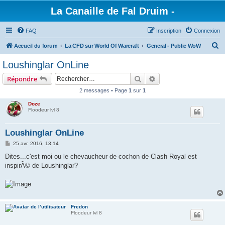
La Canaille de Fal Druim -
FAQ
Inscription
Connexion
R
Accueil du forum
La CFD sur World Of Warcraft
General - Public WoW
e
Loushinglar OnLine
c
Rechercher
Recherche avancée
Répondre
h
2 messages • Page
1
sur
1
e
Doze
r
Floodeur lvl 8
c
h
Loushinglar OnLine
e
M
25 avr. 2016, 13:14
e
r
s
Dites...c'est moi ou le chevaucheur de cochon de Clash Royal est
s
inspirÃ© de Loushinglar?
a
g
e
Fredon
Floodeur lvl 8