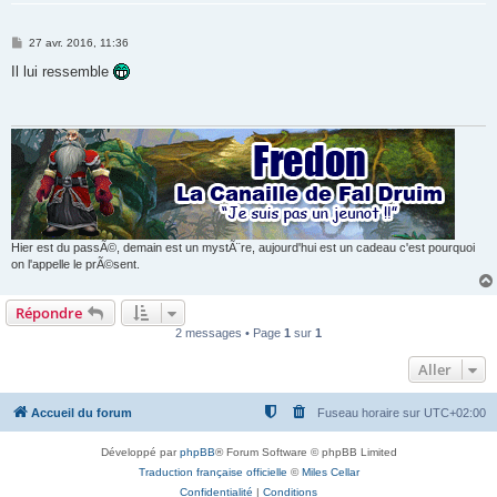
M
27 avr. 2016, 11:36
e
s
Il lui ressemble
s
a
g
e
Hier est du passÃ©, demain est un mystÃ¨re, aujourd'hui est un cadeau c'est pourquoi
on l'appelle le prÃ©sent.
Répondre
2 messages • Page
1
sur
1
Aller
Accueil du forum
Fuseau horaire sur
UTC+02:00
Développé par
phpBB
® Forum Software © phpBB Limited
Traduction française officielle
©
Miles Cellar
Confidentialité
|
Conditions