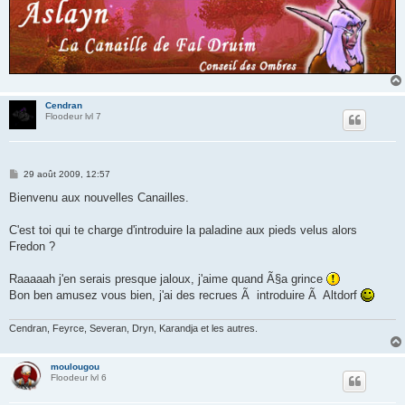
Cendran
Floodeur lvl 7
M
29 août 2009, 12:57
e
s
Bienvenu aux nouvelles Canailles.
s
a
g
C'est toi qui te charge d'introduire la paladine aux pieds velus alors
e
Fredon ?
Raaaaah j'en serais presque jaloux, j'aime quand Ã§a grince
Bon ben amusez vous bien, j'ai des recrues Ã introduire Ã Altdorf
Cendran, Feyrce, Severan, Dryn, Karandja et les autres.
moulougou
Floodeur lvl 6