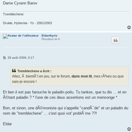
Dame Cyrann Barov
Tremblechene
Druide, Hybernia - Ys - 2001/2003
Eldarthyris
Floodeur lvl 4
M
29 août 2009, 0:17
e
s
s
Tremblechene a écrit :
a
g
Allez, Ã bientÃ´t en jeu, sur le forum,
dans mon lit
, mes rÃªves ou que
e
sais-je encore !
Et ben il est pas farouche le paladin poilu. Tu tankes, que tu dis ... et en
Ã©tant paladin ? * l'une de ces deux assertions est un mensonge *
Bon, et sinon, une dÃ©moniste qui s'appelle "candÃ¯de" et un paladin du
nom de "tremblechene" ... c'est quoi vot' problÃ¨me ??!
Eldar