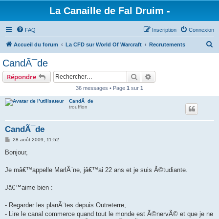
La Canaille de Fal Druim -
FAQ
Inscription
Connexion
R
Accueil du forum
La CFD sur World Of Warcraft
Recrutements
e
CandÃ¯de
c
Rechercher
Recherche avancée
Répondre
h
36 messages • Page
1
sur
1
e
CandÃ¯de
r
trouffion
c
h
CandÃ¯de
e
M
28 août 2009, 11:52
e
r
s
Bonjour,
s
a
g
Je mâ€™appelle MarlÃ¨ne, jâ€™ai 22 ans et je suis Ã©tudiante.
e
Jâ€™aime bien :
- Regarder les planÃ¨tes depuis Outreterre,
- Lire le canal commerce quand tout le monde est Ã©nervÃ© et que je ne