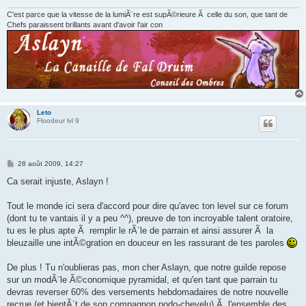
e
C'est parce que la vitesse de la lumiÃ¨re est supÃ©rieure Ã celle du son, que tant de
Chefs paraissent brillants avant d'avoir l'air con
Leto
Floodeur lvl 9
M
28 août 2009, 14:27
e
s
Ca serait injuste, Aslayn !
s
a
g
Tout le monde ici sera d'accord pour dire qu'avec ton level sur ce forum
e
(dont tu te vantais il y a peu ^^), preuve de ton incroyable talent oratoire,
tu es le plus apte Ã remplir le rÃ´le de parrain et ainsi assurer Ã la
bleuzaille une intÃ©gration en douceur en les rassurant de tes paroles
De plus ! Tu n'oublieras pas, mon cher Aslayn, que notre guilde repose
sur un modÃ¨le Ã©conomique pyramidal, et qu'en tant que parrain tu
devras reverser 60% des versements hebdomadaires de notre nouvelle
recrue (et bientÃ´t de son compagnon podo-chevelu) Ã l'ensemble des