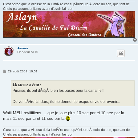
C'est parce que la vitesse de la lumiÃ¨re est supÃ©rieure Ã celle du son, que tant de
Chefs paraissent brillants avant d'avoir l'air con
Aeneas
Floodeur lvl 10
M
29 août 2009, 10:51
e
s
s
Melilla a écrit :
a
g
Pinaise, ils ont dÃ©jÃ bien les bases pour la canaille!!
e
Doivent Ãªtre fandars, ils me donnent presque envie de revenir...
Waiii MELI reviiiiiiens.... que je joue plus 10 sec par ci 10 sec par la..
mais 11 sec par ci et 11 sec par la
C'est parce que la vitesse de la lumiÃ¨re est supÃ©rieure Ã celle du son, que tant de
Chefs paraissent brillants avant d'avoir l'air con