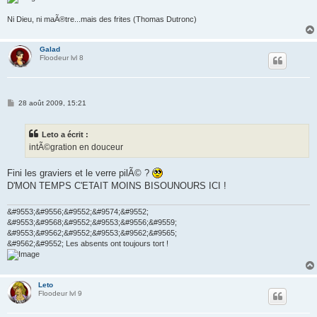
Ni Dieu, ni maÃ®tre...mais des frites (Thomas Dutronc)
Galad
Floodeur lvl 8
M
28 août 2009, 15:21
e
s
s
Leto a écrit :
a
g
intÃ©gration en douceur
e
Fini les graviers et le verre pilÃ© ?
D'MON TEMPS C'ETAIT MOINS BISOUNOURS ICI !
&#9553;&#9556;&#9552;&#9574;&#9552;
&#9553;&#9568;&#9552;&#9553;&#9556;&#9559;
&#9553;&#9562;&#9552;&#9553;&#9562;&#9565;
&#9562;&#9552; Les absents ont toujours tort !
Leto
Floodeur lvl 9