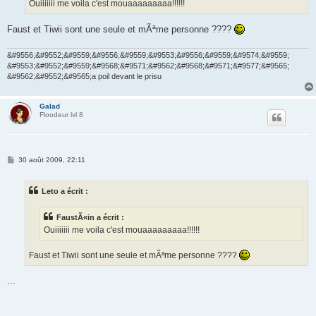
g
Ouiiiiiii me voila c'est mouaaaaaaaaa!!!!!!
e
Faust et Tiwii sont une seule et mÃªme personne ????
&#9556;&#9552;&#9559;&#9556;&#9559;&#9553;&#9556;&#9559;&#9574;&#9559;
&#9553;&#9552;&#9559;&#9568;&#9571;&#9562;&#9568;&#9571;&#9577;&#9565;
&#9562;&#9552;&#9565;a poil devant le prisu
Galad
Floodeur lvl 8
M
30 août 2009, 22:11
e
s
s
Leto a écrit :
a
g
e
FaustÃ«in a écrit :
Ouiiiiiii me voila c'est mouaaaaaaaaa!!!!!!
Faust et Tiwii sont une seule et mÃªme personne ????
...