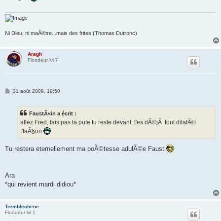
g
e
Ni Dieu, ni maÃ®tre...mais des frites (Thomas Dutronc)
Aragh
Floodeur lvl 7
M
31 août 2009, 19:50
e
s
s
FaustÃ«in a écrit :
a
g
allez Fred, fais pas ta pute tu reste devant, t'es dÃ©jÃ tout dilatÃ©
e
t'faÃ§on
Tu restera eternellement ma poÃ©tesse adulÃ©e Faust
Ara
*qui revient mardi didiou*
Tremblechene
Floodeur lvl 1