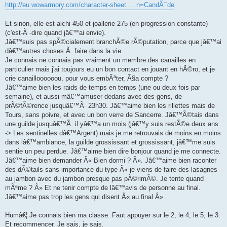
http://eu.wowarmory.com/character-sheet ... n=CandÃ¯de
Et sinon, elle est alchi 450 et joallerie 275 (en progression constante)
(c'est-Ã -dire quand jâ€™ai envie).
Jâ€™suis pas spÃ©cialement branchÃ©e rÃ©putation, parce que jâ€™ai
dâ€™autres choses Ã faire dans la vie.
Je connais ne connais pas vraiment un membre des canailles en
particulier mais j'ai toujours eu un bon contact en jouant en hÃ©ro, et je
crie canailloooooou, pour vous embÃªter, Ã§a compte ?
Jâ€™aime bien les raids de temps en temps (une ou deux fois par
semaine), et aussi mâ€™amuser dedans avec des gens, de
prÃ©fÃ©rence jusquâ€™Ã 23h30. Jâ€™aime bien les rillettes mais de
Tours, sans poivre, et avec un bon verre de Sancerre. Jâ€™Ã©tais dans
une guilde jusquâ€™Ã il yâ€™a un mois (jâ€™y suis restÃ©e deux ans
-> Les sentinelles dâ€™Argent) mais je me retrouvais de moins en moins
dans lâ€™ambiance, la guilde grossissant et grossissant, jâ€™me suis
sentie un peu perdue. Jâ€™aime bien dire bonjour quand je me connecte.
Jâ€™aime bien demander Â« Bien dormi ? Â». Jâ€™aime bien raconter
des dÃ©tails sans importance du type Â« je viens de faire des lasagnes
au jambon avec du jambon presque pas pÃ©rimÃ©. Je tente quand
mÃªme ? Â» Et ne tenir compte de lâ€™avis de personne au final.
Jâ€™aime pas trop les gens qui disent Â« au final Â».
Humâ€¦ Je connais bien ma classe. Faut appuyer sur le 2, le 4, le 5, le 3.
Et recommencer. Je sais, je sais.