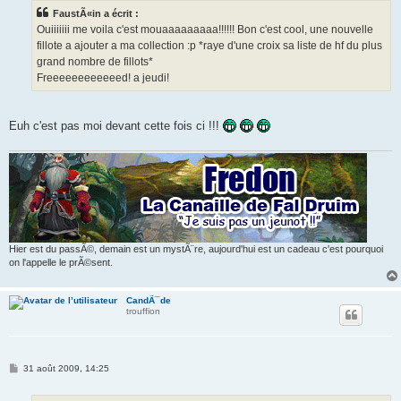
s
FaustÃ«in a écrit :
a
g
Ouiiiiiii me voila c'est mouaaaaaaaaa!!!!!! Bon c'est cool, une nouvelle
e
fillote a ajouter a ma collection :p *raye d'une croix sa liste de hf du plus
grand nombre de fillots*
Freeeeeeeeeeeed! a jeudi!
Euh c'est pas moi devant cette fois ci !!!
Hier est du passÃ©, demain est un mystÃ¨re, aujourd'hui est un cadeau c'est pourquoi
on l'appelle le prÃ©sent.
CandÃ¯de
trouffion
M
31 août 2009, 14:25
e
s
s