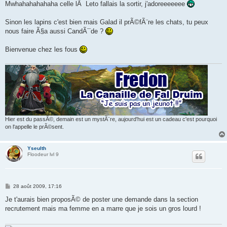
Mwhahahahahaha celle lÃ Leto fallais la sortir, j'adoreeeeeee
Sinon les lapins c'est bien mais Galad il prÃ©fÃ¨re les chats, tu peux
nous faire Ã§a aussi CandÃ¯de ?
Bienvenue chez les fous
Hier est du passÃ©, demain est un mystÃ¨re, aujourd'hui est un cadeau c'est pourquoi
on l'appelle le prÃ©sent.
Yseulth
Floodeur lvl 9
M
28 août 2009, 17:16
e
s
Je t'aurais bien proposÃ© de poster une demande dans la section
s
recrutement mais ma femme en a marre que je sois un gros lourd !
a
g
e