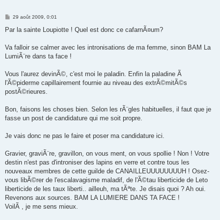
M
29 août 2009, 0:01
e
s
Par la sainte Loupiotte ! Quel est donc ce cafarnÃ¤um?
s
a
g
Va falloir se calmer avec les intronisations de ma femme, sinon BAM La
e
LumiÃ¨re dans ta face !
Vous l'aurez devinÃ©, c'est moi le paladin. Enfin la paladine Ã
l'Ã©piderme capillairement fournie au niveau des extrÃ©mitÃ©s
postÃ©rieures.
Bon, faisons les choses bien. Selon les rÃ¨gles habituelles, il faut que je
fasse un post de candidature qui me soit propre.
Je vais donc ne pas le faire et poser ma candidature ici.
Gravier, graviÃ¨re, gravillon, on vous ment, on vous spollie ! Non ! Votre
destin n'est pas d'introniser des lapins en verre et contre tous les
nouveaux membres de cette guilde de CANAILLEUUUUUUUUH ! Osez-
vous libÃ©rer de l'escalavagisme maladif, de l'Ã©tau liberticide de Leto
liberticide de les taux liberti.. ailleuh, ma tÃªte. Je disais quoi ? Ah oui.
Revenons aux sources. BAM LA LUMIERE DANS TA FACE !
VoilÃ , je me sens mieux.