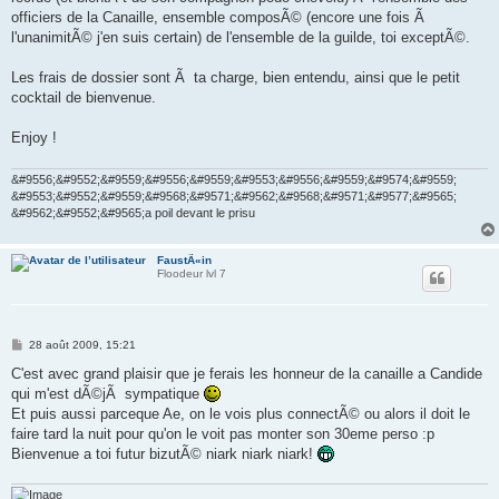
officiers de la Canaille, ensemble composÃ© (encore une fois Ã
l'unanimitÃ© j'en suis certain) de l'ensemble de la guilde, toi exceptÃ©.
Les frais de dossier sont Ã ta charge, bien entendu, ainsi que le petit
cocktail de bienvenue.
Enjoy !
&#9556;&#9552;&#9559;&#9556;&#9559;&#9553;&#9556;&#9559;&#9574;&#9559;
&#9553;&#9552;&#9559;&#9568;&#9571;&#9562;&#9568;&#9571;&#9577;&#9565;
&#9562;&#9552;&#9565;a poil devant le prisu
FaustÃ«in
Floodeur lvl 7
M
28 août 2009, 15:21
e
s
C'est avec grand plaisir que je ferais les honneur de la canaille a Candide
s
qui m'est dÃ©jÃ sympatique
a
g
Et puis aussi parceque Ae, on le vois plus connectÃ© ou alors il doit le
e
faire tard la nuit pour qu'on le voit pas monter son 30eme perso :p
Bienvenue a toi futur bizutÃ© niark niark niark!