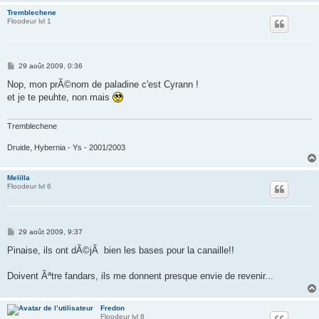
Tremblechene
Floodeur lvl 1
M
29 août 2009, 0:36
e
s
Nop, mon prÃ©nom de paladine c'est Cyrann !
s
et je te peuhte, non mais
a
g
e
Tremblechene
Druide, Hybernia - Ys - 2001/2003
Melilla
Floodeur lvl 6
M
29 août 2009, 9:37
e
s
Pinaise, ils ont dÃ©jÃ bien les bases pour la canaille!!
s
a
g
Doivent Ãªtre fandars, ils me donnent presque envie de revenir...
e
Fredon
Floodeur lvl 8