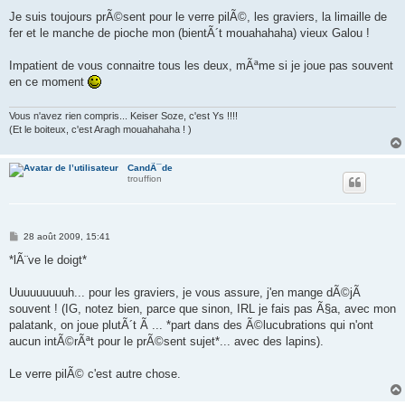
e
s
Je suis toujours prÃ©sent pour le verre pilÃ©, les graviers, la limaille de
s
fer et le manche de pioche mon (bientÃ´t mouahahaha) vieux Galou !
a
g
e
Impatient de vous connaitre tous les deux, mÃªme si je joue pas souvent
en ce moment
Vous n'avez rien compris... Keiser Soze, c'est Ys !!!!
(Et le boiteux, c'est Aragh mouahahaha ! )
CandÃ¯de
trouffion
M
28 août 2009, 15:41
e
s
*lÃ¨ve le doigt*
s
a
g
Uuuuuuuuuh... pour les graviers, je vous assure, j'en mange dÃ©jÃ
e
souvent ! (IG, notez bien, parce que sinon, IRL je fais pas Ã§a, avec mon
palatank, on joue plutÃ´t Ã ... *part dans des Ã©lucubrations qui n'ont
aucun intÃ©rÃªt pour le prÃ©sent sujet*... avec des lapins).
Le verre pilÃ© c'est autre chose.