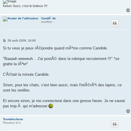
Keiser Soze, c'est le boiteux !!!!
CandÃ¯de
trouffion
M
28 août 2009, 18:09
e
s
Si tu veux je peux rÃ©pondre quand mÃªme comme Candide.
s
a
g
"Baaaah eeeeeuh... J'ai postÃ© dans la rubrique recrutement !!!" *se
e
gratte la tÃªte*
C'Ã©tait la minute Candide.
Sinon, pour les chats, c'est bien aussi, mais l'intÃ©rÃªt des lapins, ce
sont les oreilles.
Et encore sinon, je me connecterai dans une grosse heure. Je ne saurai
pas trop Ã qui m'adresser
Tremblechene
Floodeur lvl 1