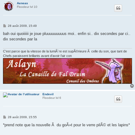
Aeneas
Floodeur lvl 10
M
28 août 2009, 15:49
e
s
bah oui quoiiiiii je joue pluuuuuuuuus moi.. enfin si.. dix secondes par ci..
s
dix secondes par la
a
g
e
C'est parce que la vitesse de la lumiÃ¨re est supÃ©rieure Ã celle du son, que tant de
Chefs paraissent brillants avant d'avoir l'air con
Endevil
Floodeur lvl 6
M
28 août 2009, 15:55
e
s
*prend note que la nouvelle Ã du goÃ»t pour le verre pilÃ© et les lapins*
s
a
g