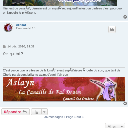
Hier est du passÃ©, demain est un mystÃ¨re, aujourd'hui est un cadeau c'est pourquoi
on l'appelle le prÃ©sent.
Aeneas
Floodeur lvl 10
M
14 déc. 2010, 18:33
e
s
t'es qui toi ?
s
a
g
e
C'est parce que la vitesse de la lumiÃ¨re est supÃ©rieure Ã celle du son, que tant de
Chefs paraissent brillants avant d'avoir l'air con
Répondre
36 messages • Page
1
sur
1
Aller