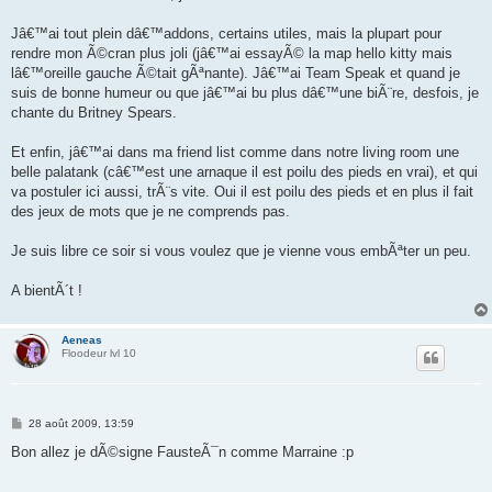
Jâ€™ai tout plein dâ€™addons, certains utiles, mais la plupart pour
rendre mon Ã©cran plus joli (jâ€™ai essayÃ© la map hello kitty mais
lâ€™oreille gauche Ã©tait gÃªnante). Jâ€™ai Team Speak et quand je
suis de bonne humeur ou que jâ€™ai bu plus dâ€™une biÃ¨re, desfois, je
chante du Britney Spears.
Et enfin, jâ€™ai dans ma friend list comme dans notre living room une
belle palatank (câ€™est une arnaque il est poilu des pieds en vrai), et qui
va postuler ici aussi, trÃ¨s vite. Oui il est poilu des pieds et en plus il fait
des jeux de mots que je ne comprends pas.
Je suis libre ce soir si vous voulez que je vienne vous embÃªter un peu.
A bientÃ´t !
Aeneas
Floodeur lvl 10
M
28 août 2009, 13:59
e
s
Bon allez je dÃ©signe FausteÃ¯n comme Marraine :p
s
a
g