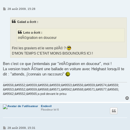
M
28 août 2009, 15:28
e
s
s
Galad a écrit :
a
g
e
Leto a écrit :
intÃ©gration en douceur
Fini les graviers et le verre pilÃ© ?
D'MON TEMPS C'ETAIT MOINS BISOUNOURS ICI !
Ben c'est ce que j'entendais par "intÃ©gration en douceur", moi !
La version trash Ã©tant une ballade en voiture avec Helghast lorsqu'il te
dit : "attends, j'connais un raccourci"
&#9556;&#9552;&#9559;&#9556;&#9559;&#9553;&#9556;&#9559;&#9574;&#9559;
&#9553;&#9552;&#9559;&#9568;&#9571;&#9562;&#9568;&#9571;&#9577;&#9565;
&#9562;&#9552;&#9565;a poil devant le prisu
Endevil
Floodeur lvl 6
M
28 août 2009, 15:31