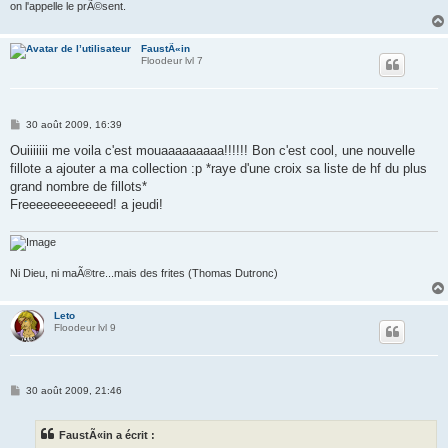
on l'appelle le prÃ©sent.
FaustÃ«in
Floodeur lvl 7
M
30 août 2009, 16:39
e
s
Ouiiiiiii me voila c'est mouaaaaaaaaa!!!!!! Bon c'est cool, une nouvelle
s
fillote a ajouter a ma collection :p *raye d'une croix sa liste de hf du plus
a
g
grand nombre de fillots*
e
Freeeeeeeeeeeed! a jeudi!
Ni Dieu, ni maÃ®tre...mais des frites (Thomas Dutronc)
Leto
Floodeur lvl 9
M
30 août 2009, 21:46
e
s
s
FaustÃ«in a écrit :
a