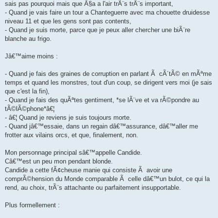
sais pas pourquoi mais que Ã§a a l'air trÃ¨s trÃ¨s important,
- Quand je vais faire un tour a Chanteguerre avec ma chouette druidesse
niveau 11 et que les gens sont pas contents,
- Quand je suis morte, parce que je peux aller chercher une biÃ¨re
blanche au frigo.
Jâ€™aime moins :
- Quand je fais des graines de corruption en parlant Ã cÃ´tÃ© en mÃªme
temps et quand les monstres, tout d'un coup, se dirigent vers moi (je sais
que c'est la fin),
- Quand je fais des quÃªtes gentiment, *se lÃ¨ve et va rÃ©pondre au
tÃ©lÃ©phone*â€¦
- â€¦ Quand je reviens je suis toujours morte.
- Quand jâ€™essaie, dans un regain dâ€™assurance, dâ€™aller me
frotter aux vilains orcs, et que, finalement, non.
Mon personnage principal sâ€™appelle Candide.
Câ€™est un peu mon pendant blonde.
Candide a cette fÃ¢cheuse manie qui consiste Ã avoir une
comprÃ©hension du Monde comparable Ã celle dâ€™un bulot, ce qui la
rend, au choix, trÃ¨s attachante ou parfaitement insupportable.
Plus formellement :