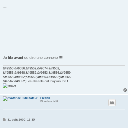
....
.....
Je file avant de dire une connerie !!!!!
&#9553;&#9556;&#9552;&#9574;&#9552;
&#9553;&#9568;&#9552;&#9553;&#9556;&#9559;
&#9553;&#9562;&#9552;&#9553;&#9562;&#9565;
&#9562;&#9552; Les absents ont toujours tort !
Fredon
Floodeur lvl 8
M
31 août 2009, 13:35
e
s