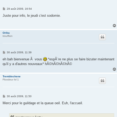
M
29 août 2009, 16:54
e
s
Juste pour info, le jeudi c'est sodomie.
s
a
g
e
Orika
trouffion
M
30 août 2009, 11:39
e
s
eh bah bienvenue Ã vous
*espÃ¨re ne plus se faire bizuter maintenant
s
qu'il y a d'autres nouveaux* hÃ©hÃ©hÃ©hÃ©
a
g
e
Tremblechene
Floodeur lvl 1
M
30 août 2009, 11:50
e
s
Merci pour le guildage et la queue oeil. Euh, l'accueil.
s
a
g
e