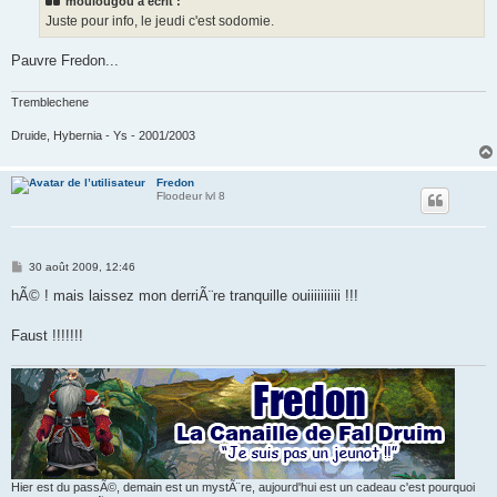
moulougou a écrit :
Juste pour info, le jeudi c'est sodomie.
Pauvre Fredon...
Tremblechene
Druide, Hybernia - Ys - 2001/2003
Fredon
Floodeur lvl 8
M
30 août 2009, 12:46
e
s
hÃ© ! mais laissez mon derriÃ¨re tranquille ouiiiiiiiiii !!!
s
a
g
Faust !!!!!!!
e
Hier est du passÃ©, demain est un mystÃ¨re, aujourd'hui est un cadeau c'est pourquoi