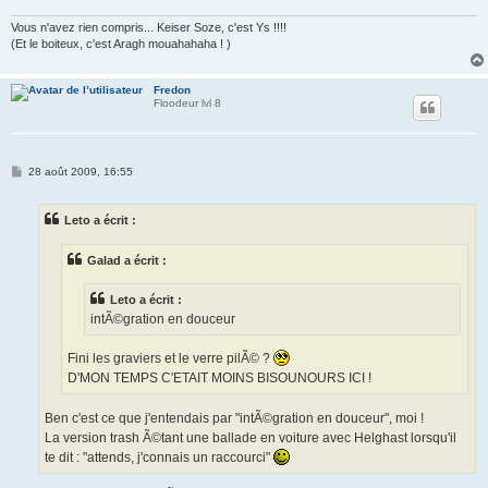
e
Vous n'avez rien compris... Keiser Soze, c'est Ys !!!!
(Et le boiteux, c'est Aragh mouahahaha ! )
Fredon
Floodeur lvl 8
M
28 août 2009, 16:55
e
s
s
Leto a écrit :
a
g
e
Galad a écrit :
Leto a écrit :
intÃ©gration en douceur
Fini les graviers et le verre pilÃ© ?
D'MON TEMPS C'ETAIT MOINS BISOUNOURS ICI !
Ben c'est ce que j'entendais par "intÃ©gration en douceur", moi !
La version trash Ã©tant une ballade en voiture avec Helghast lorsqu'il
te dit : "attends, j'connais un raccourci"