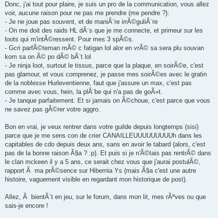
Donc, j'ai tout pour plaire, je suis un pro de la communication, vous allez
voir, aucune raison pour ne pas me prendre (me pendre ?):
- Je ne joue pas souvent, et de maniÃ¨re irrÃ©guliÃ¨re
- On me doit des raids HL dÃ¨s que je me connecte, et primeur sur les
loots qui m'intÃ©ressent. Pour mes 3 spÃ©s.
- Gcri parfÃ©teman mÃ© c fatigan lol alor en vrÃ© sa sera plu souvan
kom sa on Ã© po dÃ© bÃ¨t lol
- Je ninja loot, surtout le tissus, parce que la plaque, en soirÃ©e, c'est
pas glamour, et vous comprenez, je passe mes soirÃ©es avec le gratin
de la noblesse Hurleventienne, faut que j'assure un max, c'est pas
comme avec vous, hein, la plÃ¨be qui n'a pas de goÃ»t.
- Je tanque parfaitement. Et si jamais on Ã©choue, c'est parce que vous
ne savez pas gÃ©rer votre aggro.
Bon en vrai, je veux rentrer dans votre guilde depuis longtemps (sisi)
parce que je me sens con de crier CANAILLEUUUUUUUUUh dans les
capitables de cdo depuis deux ans, sans en avoir le tabard (alors, c'est
pas de la bonne raison Ã§a ? :p). Et puis si je n'Ã©tais pas rentrÃ© dans
le clan mckeen il y a 5 ans, ce serait chez vous que j'aurai postulÃ©,
rapport Ã ma prÃ©sence sur Hibernia Ys (mais Ã§a c'est une autre
histoire, vaguement visible en regardant mon historique de post).
Allez, Ã bientÃ´t en jeu, sur le forum, dans mon lit, mes rÃªves ou que
sais-je encore !