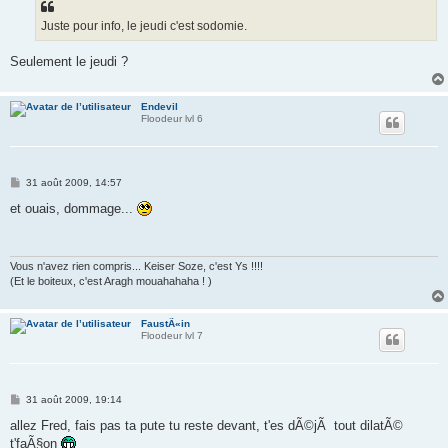
a
g
Juste pour info, le jeudi c'est sodomie.
e
Seulement le jeudi ?
Endevil
Floodeur lvl 6
M
31 août 2009, 14:57
e
s
et ouais, dommage...
s
a
g
e
Vous n'avez rien compris... Keiser Soze, c'est Ys !!!!
(Et le boiteux, c'est Aragh mouahahaha ! )
FaustÃ«in
Floodeur lvl 7
M
31 août 2009, 19:14
e
s
allez Fred, fais pas ta pute tu reste devant, t'es dÃ©jÃ tout dilatÃ©
s
t'faÃ§on
a