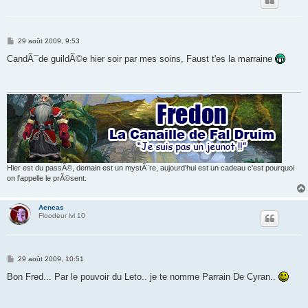
M
29 août 2009, 9:53
e
s
CandÃ¯de guildÃ©e hier soir par mes soins, Faust t'es la marraine
s
a
g
e
Hier est du passÃ©, demain est un mystÃ¨re, aujourd'hui est un cadeau c'est pourquoi
on l'appelle le prÃ©sent.
Aeneas
Floodeur lvl 10
M
29 août 2009, 10:51
e
s
Bon Fred... Par le pouvoir du Leto.. je te nomme Parrain De Cyran..
s
a
g
e