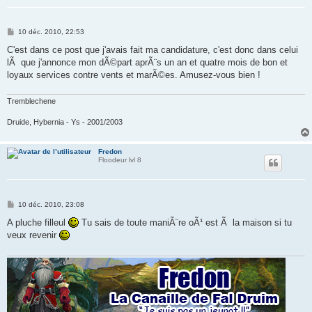
M
10 déc. 2010, 22:53
e
s
C'est dans ce post que j'avais fait ma candidature, c'est donc dans celui
s
lÃ que j'annonce mon dÃ©part aprÃ¨s un an et quatre mois de bon et
a
g
loyaux services contre vents et marÃ©es. Amusez-vous bien !
e
Tremblechene
Druide, Hybernia - Ys - 2001/2003
Fredon
Floodeur lvl 8
M
10 déc. 2010, 23:08
e
s
A pluche filleul
Tu sais de toute maniÃ¨re oÃ¹ est Ã la maison si tu
s
veux revenir
a
g
e