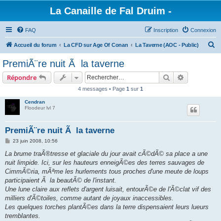
La Canaille de Fal Druim -
FAQ
Inscription
Connexion
R
Accueil du forum
La CFD sur Age Of Conan
La Taverne (AOC - Public)
e
PremiÃ¨re nuit Ã la taverne
c
Rechercher
Recherche 
Répondre
h
4 messages • Page
1
sur
1
e
Cendran
r
Floodeur lvl 7
c
h
PremiÃ¨re nuit Ã la taverne
e
M
23 juin 2008, 10:56
e
r
s
La brume traÃ®tresse et glaciale du jour avait cÃ©dÃ© sa place a une
s
nuit limpide. Ici, sur les hauteurs enneigÃ©es des terres sauvages de
a
g
CimmÃ©ria, mÃªme les hurlements tous proches d'une meute de loups
e
participaient Ã la beautÃ© de l'instant.
Une lune claire aux reflets d'argent luisait, entourÃ©e de l'Ã©clat vif des
milliers d'Ã©toiles, comme autant de joyaux inaccessibles.
Les quelques torches plantÃ©es dans la terre dispensaient leurs lueurs
tremblantes.