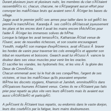
Durant plusieurs jours et plusieurs nuits, les membres du clan s'Ã©taient
rassemblÃ©s ici, chacun, chacune, ne s'Ã©pargnant aucun effort pour
convoyer les matÃ©riaux bruts qui avaient servi Ã Ã©riger les bases du
village.
Jaggo avait le premier jetÃ© ses armes pour tailler dans le sol gelÃ© les
premiÃ¨re tranchÃ©es. Karandja Ã ses cotÃ©s dÃ©laissait joyeusement
les plans et les encres dont il avait les mains encore tÃ¢chÃ©es pour
l'aider Ã Ã©riger les immenses solives de frÃªne.
Lorsque la fatigue les avait terrassÃ©s, Katharsiae Ã©tait venue de
l'Ouest, avec de nouvelles richesses, et son sourire encourageant.
Yseulth, malgrÃ© son manque d'expÃ©rience, avait rÃ©ussi Ã braver
les hordes de vanirs pour traverser les cols enneigÃ©s et apporter son
tribut en nourritures et boissons. Gwarch avait lui rÃ©ussi Ã vaincre la
douleur dans ses vieux muscles pour venir lire les oracles.
Et sacrifier les viandes, les hydromels fins, et les vins Ã la gloire des
Dieux de CimmÃ©ria.
Chacun emmenait avec lui le fruit de ses conquÃªtes, l'argent de ses
victoires, et tous les matÃ©riaux qu'ils pouvaient emporter.
MÃªme les discrets stygiens, Khamsin et Jamiteh, emmitouflÃ©s dans
d'Ã©paisses fourrures Ã©taient venus. Certes ils ne s'Ã©taient pas faits
prier pour repartir au plus vite vers leurs dÃ©serts mais ils avaient eux
aussi cÃ©lÃ©brÃ© et participÃ©.
A prÃ©sent ils Ã©taient tous repartis, ou endormis dans le vaste donjon,
leurs dos courbÃ©s par la fatigue, leurs mains douloureuses.