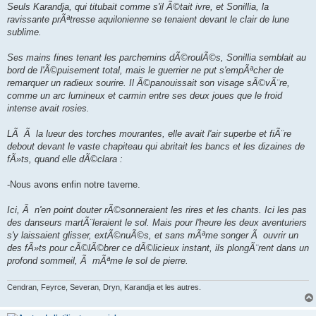
Seuls Karandja, qui titubait comme s'il Ã©tait ivre, et Sonillia, la
ravissante prÃªtresse aquilonienne se tenaient devant le clair de lune
sublime.
Ses mains fines tenant les parchemins dÃ©roulÃ©s, Sonillia semblait au
bord de l'Ã©puisement total, mais le guerrier ne put s'empÃªcher de
remarquer un radieux sourire. Il Ã©panouissait son visage sÃ©vÃ¨re,
comme un arc lumineux et carmin entre ses deux joues que le froid
intense avait rosies.
LÃ Ã la lueur des torches mourantes, elle avait l'air superbe et fiÃ¨re
debout devant le vaste chapiteau qui abritait les bancs et les dizaines de
fÃ»ts, quand elle dÃ©clara :
-Nous avons enfin notre taverne.
Ici, Ã n'en point douter rÃ©sonneraient les rires et les chants. Ici les pas
des danseurs martÃ¨leraient le sol. Mais pour l'heure les deux aventuriers
s'y laissaient glisser, extÃ©nuÃ©s, et sans mÃªme songer Ã ouvrir un
des fÃ»ts pour cÃ©lÃ©brer ce dÃ©licieux instant, ils plongÃ¨rent dans un
profond sommeil, Ã mÃªme le sol de pierre.
Cendran, Feyrce, Severan, Dryn, Karandja et les autres.