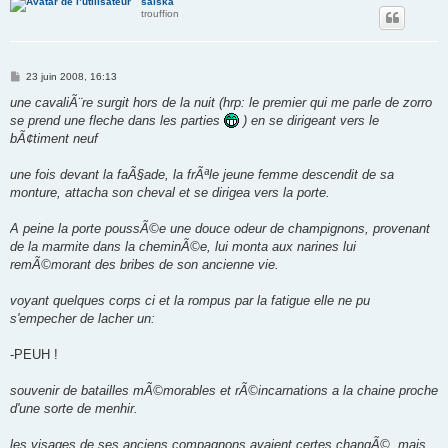
saiska
trouffion
M
23 juin 2008, 16:13
e
s
une cavaliÃ¨re surgit hors de la nuit (hrp: le premier qui me parle de zorro
s
se prend une fleche dans les parties
) en se dirigeant vers le
a
g
bÃ¢timent neuf
e
une fois devant la faÃ§ade, la frÃªle jeune femme descendit de sa
monture, attacha son cheval et se dirigea vers la porte.
A peine la porte poussÃ©e une douce odeur de champignons, provenant
de la marmite dans la cheminÃ©e, lui monta aux narines lui
remÃ©morant des bribes de son ancienne vie.
voyant quelques corps ci et la rompus par la fatigue elle ne pu
s'empecher de lacher un:
-PEUH !
souvenir de batailles mÃ©morables et rÃ©incarnations a la chaine proche
d'une sorte de menhir.
les visages de ses anciens compagnons avaient certes changÃ©, mais