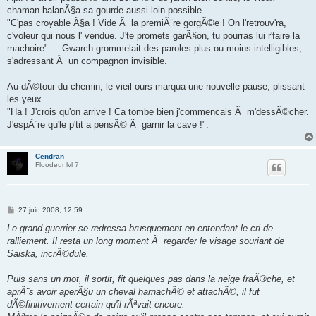
chaman balanÃ§a sa gourde aussi loin possible.
"C'pas croyable Ã§a ! Vide Ã la premiÃ¨re gorgÃ©e ! On l'retrouv'ra,
c'voleur qui nous l' vendue. J'te promets garÃ§on, tu pourras lui r'faire la
machoire" ... Gwarch grommelait des paroles plus ou moins intelligibles,
s'adressant Ã un compagnon invisible.
Au dÃ©tour du chemin, le vieil ours marqua une nouvelle pause, plissant
les yeux.
"Ha ! J'crois qu'on arrive ! Ca tombe bien j'commencais Ã m'dessÃ©cher.
J'espÃ¨re qu'le p'tit a pensÃ© Ã garnir la cave !".
Cendran
Floodeur lvl 7
M
27 juin 2008, 12:59
e
s
Le grand guerrier se redressa brusquement en entendant le cri de
s
ralliement. Il resta un long moment Ã regarder le visage souriant de
a
g
Saiska, incrÃ©dule.
e
Puis sans un mot, il sortit, fit quelques pas dans la neige fraÃ®che, et
aprÃ¨s avoir aperÃ§u un cheval harnachÃ© et attachÃ©, il fut
dÃ©finitivement certain qu'il rÃªvait encore.