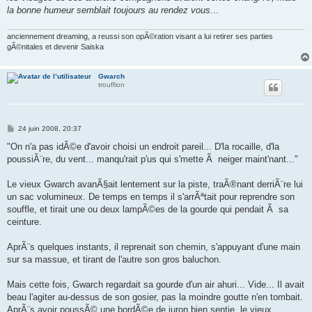
la bonne humeur semblait toujours au rendez vous
...
anciennement dreaming, a reussi son opÃ©ration visant a lui retirer ses parties
gÃ©nitales et devenir Saiska
Gwarch
trouffion
M
24 juin 2008, 20:37
e
s
"On n'a pas idÃ©e d'avoir choisi un endroit pareil... D'la rocaille, d'la
s
poussiÃ¨re, du vent... manqu'rait p'us qui s'mette Ã neiger maint'nant..."
a
g
e
Le vieux Gwarch avanÃ§ait lentement sur la piste, traÃ®nant derriÃ¨re lui
un sac volumineux. De temps en temps il s'arrÃªtait pour reprendre son
souffle, et tirait une ou deux lampÃ©es de la gourde qui pendait Ã sa
ceinture.
AprÃ¨s quelques instants, il reprenait son chemin, s'appuyant d'une main
sur sa massue, et tirant de l'autre son gros baluchon.
Mais cette fois, Gwarch regardait sa gourde d'un air ahuri... Vide... Il avait
beau l'agiter au-dessus de son gosier, pas la moindre goutte n'en tombait.
AprÃ¨s avoir poussÃ© une bordÃ©e de juron bien sentie, le vieux