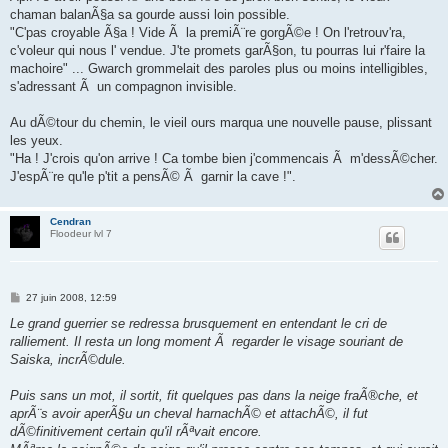
chaman balanÃ§a sa gourde aussi loin possible.
"C'pas croyable Ã§a ! Vide Ã la premiÃ¨re gorgÃ©e ! On l'retrouv'ra,
c'voleur qui nous l' vendue. J'te promets garÃ§on, tu pourras lui r'faire la
machoire" ... Gwarch grommelait des paroles plus ou moins intelligibles,
s'adressant Ã un compagnon invisible.
Au dÃ©tour du chemin, le vieil ours marqua une nouvelle pause, plissant
les yeux.
"Ha ! J'crois qu'on arrive ! Ca tombe bien j'commencais Ã m'dessÃ©cher.
J'espÃ¨re qu'le p'tit a pensÃ© Ã garnir la cave !".
Cendran
Floodeur lvl 7
M
27 juin 2008, 12:59
e
s
Le grand guerrier se redressa brusquement en entendant le cri de
s
ralliement. Il resta un long moment Ã regarder le visage souriant de
a
g
Saiska, incrÃ©dule.
e
Puis sans un mot, il sortit, fit quelques pas dans la neige fraÃ®che, et
aprÃ¨s avoir aperÃ§u un cheval harnachÃ© et attachÃ©, il fut
dÃ©finitivement certain qu'il rÃªvait encore.