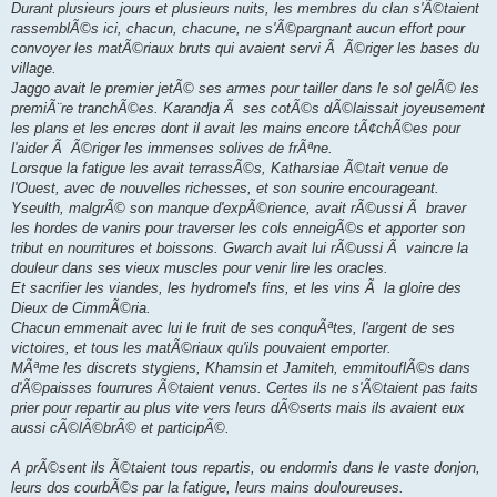
Durant plusieurs jours et plusieurs nuits, les membres du clan s'Ã©taient
rassemblÃ©s ici, chacun, chacune, ne s'Ã©pargnant aucun effort pour
convoyer les matÃ©riaux bruts qui avaient servi Ã Ã©riger les bases du
village.
Jaggo avait le premier jetÃ© ses armes pour tailler dans le sol gelÃ© les
premiÃ¨re tranchÃ©es. Karandja Ã ses cotÃ©s dÃ©laissait joyeusement
les plans et les encres dont il avait les mains encore tÃ¢chÃ©es pour
l'aider Ã Ã©riger les immenses solives de frÃªne.
Lorsque la fatigue les avait terrassÃ©s, Katharsiae Ã©tait venue de
l'Ouest, avec de nouvelles richesses, et son sourire encourageant.
Yseulth, malgrÃ© son manque d'expÃ©rience, avait rÃ©ussi Ã braver
les hordes de vanirs pour traverser les cols enneigÃ©s et apporter son
tribut en nourritures et boissons. Gwarch avait lui rÃ©ussi Ã vaincre la
douleur dans ses vieux muscles pour venir lire les oracles.
Et sacrifier les viandes, les hydromels fins, et les vins Ã la gloire des
Dieux de CimmÃ©ria.
Chacun emmenait avec lui le fruit de ses conquÃªtes, l'argent de ses
victoires, et tous les matÃ©riaux qu'ils pouvaient emporter.
MÃªme les discrets stygiens, Khamsin et Jamiteh, emmitouflÃ©s dans
d'Ã©paisses fourrures Ã©taient venus. Certes ils ne s'Ã©taient pas faits
prier pour repartir au plus vite vers leurs dÃ©serts mais ils avaient eux
aussi cÃ©lÃ©brÃ© et participÃ©.
A prÃ©sent ils Ã©taient tous repartis, ou endormis dans le vaste donjon,
leurs dos courbÃ©s par la fatigue, leurs mains douloureuses.