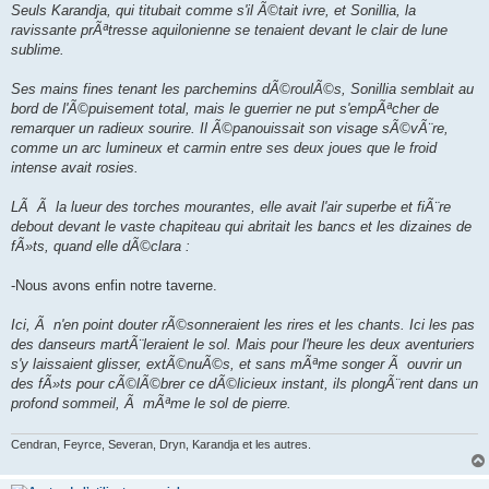
Seuls Karandja, qui titubait comme s'il Ã©tait ivre, et Sonillia, la
ravissante prÃªtresse aquilonienne se tenaient devant le clair de lune
sublime.
Ses mains fines tenant les parchemins dÃ©roulÃ©s, Sonillia semblait au
bord de l'Ã©puisement total, mais le guerrier ne put s'empÃªcher de
remarquer un radieux sourire. Il Ã©panouissait son visage sÃ©vÃ¨re,
comme un arc lumineux et carmin entre ses deux joues que le froid
intense avait rosies.
LÃ Ã la lueur des torches mourantes, elle avait l'air superbe et fiÃ¨re
debout devant le vaste chapiteau qui abritait les bancs et les dizaines de
fÃ»ts, quand elle dÃ©clara :
-Nous avons enfin notre taverne.
Ici, Ã n'en point douter rÃ©sonneraient les rires et les chants. Ici les pas
des danseurs martÃ¨leraient le sol. Mais pour l'heure les deux aventuriers
s'y laissaient glisser, extÃ©nuÃ©s, et sans mÃªme songer Ã ouvrir un
des fÃ»ts pour cÃ©lÃ©brer ce dÃ©licieux instant, ils plongÃ¨rent dans un
profond sommeil, Ã mÃªme le sol de pierre.
Cendran, Feyrce, Severan, Dryn, Karandja et les autres.