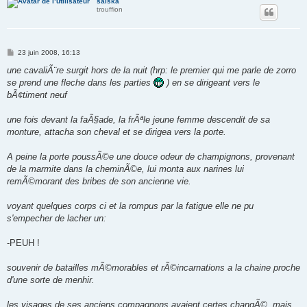
saiska
trouffion
M
23 juin 2008, 16:13
e
s
une cavaliÃ¨re surgit hors de la nuit (hrp: le premier qui me parle de zorro
s
se prend une fleche dans les parties
) en se dirigeant vers le
a
g
bÃ¢timent neuf
e
une fois devant la faÃ§ade, la frÃªle jeune femme descendit de sa
monture, attacha son cheval et se dirigea vers la porte.
A peine la porte poussÃ©e une douce odeur de champignons, provenant
de la marmite dans la cheminÃ©e, lui monta aux narines lui
remÃ©morant des bribes de son ancienne vie.
voyant quelques corps ci et la rompus par la fatigue elle ne pu
s'empecher de lacher un:
-PEUH !
souvenir de batailles mÃ©morables et rÃ©incarnations a la chaine proche
d'une sorte de menhir.
les visages de ses anciens compagnons avaient certes changÃ©, mais