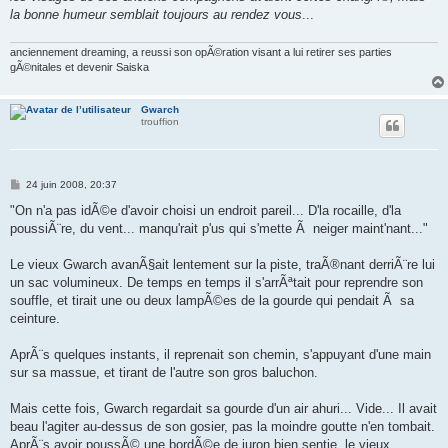
la bonne humeur semblait toujours au rendez vous
...
anciennement dreaming, a reussi son opÃ©ration visant a lui retirer ses parties
gÃ©nitales et devenir Saiska
Gwarch
trouffion
M
24 juin 2008, 20:37
e
s
"On n'a pas idÃ©e d'avoir choisi un endroit pareil... D'la rocaille, d'la
s
poussiÃ¨re, du vent... manqu'rait p'us qui s'mette Ã neiger maint'nant..."
a
g
e
Le vieux Gwarch avanÃ§ait lentement sur la piste, traÃ®nant derriÃ¨re lui
un sac volumineux. De temps en temps il s'arrÃªtait pour reprendre son
souffle, et tirait une ou deux lampÃ©es de la gourde qui pendait Ã sa
ceinture.
AprÃ¨s quelques instants, il reprenait son chemin, s'appuyant d'une main
sur sa massue, et tirant de l'autre son gros baluchon.
Mais cette fois, Gwarch regardait sa gourde d'un air ahuri... Vide... Il avait
beau l'agiter au-dessus de son gosier, pas la moindre goutte n'en tombait.
AprÃ¨s avoir poussÃ© une bordÃ©e de juron bien sentie, le vieux