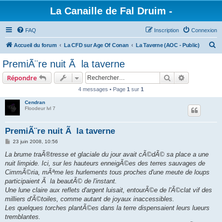
La Canaille de Fal Druim -
FAQ
Inscription
Connexion
R
Accueil du forum
La CFD sur Age Of Conan
La Taverne (AOC - Public)
e
PremiÃ¨re nuit Ã la taverne
c
Rechercher
Recherche 
Répondre
h
4 messages • Page
1
sur
1
e
Cendran
r
Floodeur lvl 7
c
h
PremiÃ¨re nuit Ã la taverne
e
M
23 juin 2008, 10:56
e
r
s
La brume traÃ®tresse et glaciale du jour avait cÃ©dÃ© sa place a une
s
nuit limpide. Ici, sur les hauteurs enneigÃ©es des terres sauvages de
a
g
CimmÃ©ria, mÃªme les hurlements tous proches d'une meute de loups
e
participaient Ã la beautÃ© de l'instant.
Une lune claire aux reflets d'argent luisait, entourÃ©e de l'Ã©clat vif des
milliers d'Ã©toiles, comme autant de joyaux inaccessibles.
Les quelques torches plantÃ©es dans la terre dispensaient leurs lueurs
tremblantes.