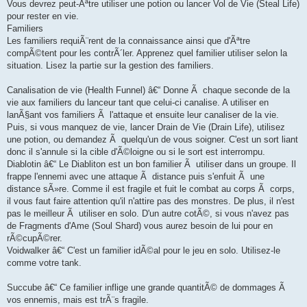
Vous devrez peut-Ãªtre utiliser une potion ou lancer Vol de Vie (Steal Life)
pour rester en vie.
Familiers
Les familiers requiÃ¨rent de la connaissance ainsi que d'Ãªtre
compÃ©tent pour les contrÃ´ler. Apprenez quel familier utiliser selon la
situation. Lisez la partie sur la gestion des familiers.
Canalisation de vie (Health Funnel) â€“ Donne Ã chaque seconde de la
vie aux familiers du lanceur tant que celui-ci canalise. A utiliser en
lanÃ§ant vos familiers Ã l'attaque et ensuite leur canaliser de la vie.
Puis, si vous manquez de vie, lancer Drain de Vie (Drain Life), utilisez
une potion, ou demandez Ã quelqu'un de vous soigner. C'est un sort liant
donc il s'annule si la cible d'Ã©loigne ou si le sort est interrompu.
Diablotin â€“ Le Diabliton est un bon familier Ã utiliser dans un groupe. Il
frappe l'ennemi avec une attaque Ã distance puis s'enfuit Ã une
distance sÃ»re. Comme il est fragile et fuit le combat au corps Ã corps,
il vous faut faire attention qu'il n'attire pas des monstres. De plus, il n'est
pas le meilleur Ã utiliser en solo. D'un autre cotÃ©, si vous n'avez pas
de Fragments d'Ame (Soul Shard) vous aurez besoin de lui pour en
rÃ©cupÃ©rer.
Voidwalker â€“ C'est un familier idÃ©al pour le jeu en solo. Utilisez-le
comme votre tank.
Succube â€“ Ce familier inflige une grande quantitÃ© de dommages Ã
vos ennemis, mais est trÃ¨s fragile.