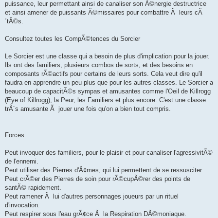
puissance, leur permettant ainsi de canaliser son Ã©nergie destructrice
et ainsi amener de puissants Ã©missaires pour combattre Ã leurs cÃ
´tÃ©s.
Consultez toutes les CompÃ©tences du Sorcier
Le Sorcier est une classe qui a besoin de plus d'implication pour la jouer.
Ils ont des familiers, plusieurs combos de sorts, et des besoins en
composants rÃ©actifs pour certains de leurs sorts. Cela veut dire qu'il
faudra en apprendre un peu plus que pour les autres classes. Le Sorcier a
beaucoup de capacitÃ©s sympas et amusantes comme l'Oeil de Killrogg
(Eye of Killrogg), la Peur, les Familiers et plus encore. C'est une classe
trÃ¨s amusante Ã jouer une fois qu'on a bien tout compris.
Forces
Peut invoquer des familiers, pour le plaisir et pour canaliser l'agressivitÃ©
de l'ennemi.
Peut utiliser des Pierres d'Ã¢mes, qui lui permettent de se ressusciter.
Peut crÃ©er des Pierres de soin pour rÃ©cupÃ©rer des points de
santÃ© rapidement.
Peut ramener Ã lui d'autres personnages joueurs par un rituel
d'invocation.
Peut respirer sous l'eau grÃ¢ce Ã la Respiration DÃ©moniaque.