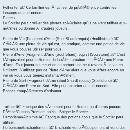
Felhunter â€“ Ce familier est Ã utiliser de prÃ©fÃ©rence contre les
lanceurs de sort ennemi.
Pierres
Le Sorcier peut crÃ©er des pierres spÃ©ciales qu'ils peuvent utiliser eux-
mÃªmes ou donner Ã d'autres joueurs.
Pierre de Vie (Fragment d'Ame (Soul Shard) requis) (Healthstone) â€“
CrÃ©Ã© une pierre de vie qui est, en pratique, comme une potion de vie
que vous pouvez utiliser pour vous.
Pierre d'Ame (Fragment d'Ame (Soul Shard) requis) (Soulstone) â€“ C'est
l'Ã©quivalent pour le Sorcier de la rÃ©ssurection. Il crÃ©Ã© une Pierre
d'Ame. Tout joueur qui meurt en en portant une peut revenir Ã la vie en
l'utilisant. N'utilisez pas de Pierre d'Ame alors que vous Ãªtes encore en
vie ou vous vous tueriez instantanÃ©ment.
Pierre de Sort (Fragment d'Ame (Soul Shard) requis) (Spellstone) â€“
CrÃ©Ã© une Pierre de Sort. Elle peut absorber un sort ennemi.
Bonnes compÃ©tences d'artisanat
Tailleur â€“ Fabrique des vÃªtement pour le Sorcier ou d'autres joueurs.
PÃªche/Cuisine/Premiers soins - Soigne le Sorcier
Herborisme/Alchimie â€“ Fabrique des potions cools que le Sorcier peut
utiliser.
Herborisme/Enchantement â€“ Enchante votre Ã©quipement et vend des