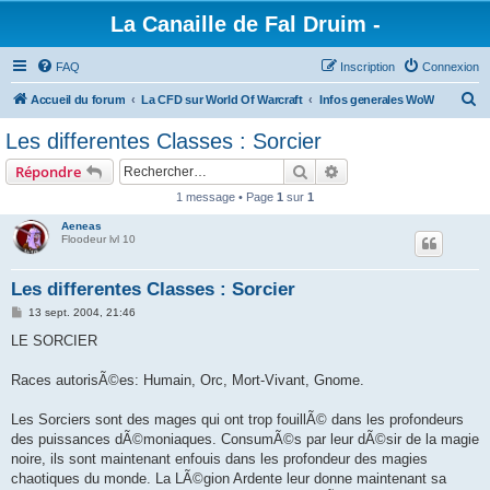
La Canaille de Fal Druim -
FAQ
Inscription
Connexion
R
Accueil du forum
La CFD sur World Of Warcraft
Infos generales WoW
e
Les differentes Classes : Sorcier
c
Rechercher
Recherche avancée
Répondre
h
1 message • Page
1
sur
1
e
Aeneas
r
Floodeur lvl 10
c
h
Les differentes Classes : Sorcier
e
M
13 sept. 2004, 21:46
e
r
s
LE SORCIER
s
a
g
Races autorisÃ©es: Humain, Orc, Mort-Vivant, Gnome.
e
Les Sorciers sont des mages qui ont trop fouillÃ© dans les profondeurs
des puissances dÃ©moniaques. ConsumÃ©s par leur dÃ©sir de la magie
noire, ils sont maintenant enfouis dans les profondeur des magies
chaotiques du monde. La LÃ©gion Ardente leur donne maintenant sa