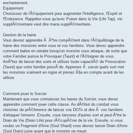
enchantement.
Equipement
Choisissez de l'Ã©quipement pour augmenter l'Intelligence, l'Esprit et
l'Endurance. Rappelez-vous qu'avec Puiser dans la Vie (Life Tap), vie
supplÃ©mentaire veut dire mana supplÃ©mentaire.
Gestion de la haine
Vous devrez apprendre Ã Ãªtre compÃ©tent dans l'Ã©quilibrage de la
haine des monstres entre vous et vos familiers. Vous devez apprendre
comment battre en retraite lorsqu'un monstre vous attaque, de sorte que
votre Familier puisse le Provoquer (Taunt) et l'Ã©loigner de vous.
ArrÃªtez de lancer des sorts et utilisez toute capacitÃ© de Provocation
(Taunt) que votre familier possÃ¨de. Apprenez Ã savoir quels sort met
les monstres vraiment en rogne et prenez Ã§a en compte avant de les
utiliser.
Comment jouer le Sorcier
Maintenant que vous connaissez les bases du Sorcier, vous devez
apprendre comment jouer cette classe. Au dÃ©but du combat vous
choisirez de prÃ©ference de lancez vos DOTs et dire Ã vos familiers
d'attaquer l'ennemi. Ensuite, vous lancerez d'autres sort et peut-Ãªtre le
Drain de Vie (Drain Life) pour rÃ©cupÃ©rer de la vie. Ensuite, si vous
voulez un Fragment d'Ame (Soul Shard) vous devrez lancer Drain d'Ame
(Soul Drain) juste avant que le monstre ne meurt.