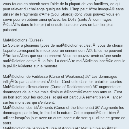
vous faudra en obtenir sans l'aide de la plupart de vos familiers, ce qui
peut relever du challenge quelques fois. L'Imp peut Ãªtre invoquÃ© sans
utiliser de Fragments d'Ame (Soul Shards) donc vous pouvez vous en
servir pour en obtenir ainsi qu'avec les DoTs (sorts Ã dommages
Ã©talÃ©s dans le temps) et ensuite basculer vers un familier plus
puissant.
MalÃ©dictions (Curses)
Le Sorcier a plusieurs types de malÃ©diction et c'est Ã vous de choisir
laquelle correspond le mieux pour un ennemi donnÃ©. Elles ne peuvent
Ãªtre lancÃ©es que sur un ennemi. Vous ne pouvez avoir qu'une seule
malÃ©diction active Ã la fois. La derniÃ¨re malÃ©dicion lancÃ©e annule
la prÃ©cÃ©dente sur le monstre.
MalÃ©diction de Faiblesse (Curse of Weakness) â€“ Les dommages
infligÃ©s par la cible sont rÃ©duit. C'est utile dans les batailles courtes.
MalÃ©diction d'Insouciance (Curse of Recklessness) â€“ augmente les
dommages de la cible mais diminue Ã©normÃ©ment son armure. C'est
un bon sort pour les groupes, et qui est particuliÃ¨rement bien Ã lancer
sur les monstres qui s'enfuient.
MalÃ©diction des ElÃ©ments (Curse of the Elements) â€“ Augmente les
dommages par le feu, le froid et la nature. Cette capacitÃ© est bien Ã
utiliser lorsqu'on joue avec un autre lanceur de sort qui utilise ce genre de
sorts.
MalÃ©diction de l'Agonie (Curse of Agony) â€“ Met la cible en Ã©tat