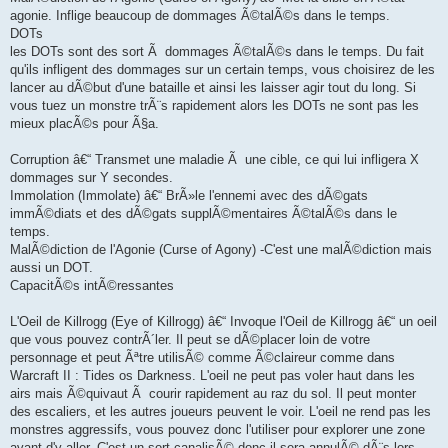
agonie. Inflige beaucoup de dommages Ã©talÃ©s dans le temps.
DOTs
les DOTs sont des sort Ã dommages Ã©talÃ©s dans le temps. Du fait
qu'ils infligent des dommages sur un certain temps, vous choisirez de les
lancer au dÃ©but d'une bataille et ainsi les laisser agir tout du long. Si
vous tuez un monstre trÃ¨s rapidement alors les DOTs ne sont pas les
mieux placÃ©s pour Ã§a.
Corruption â€“ Transmet une maladie Ã une cible, ce qui lui infligera X
dommages sur Y secondes.
Immolation (Immolate) â€“ BrÃ»le l'ennemi avec des dÃ©gats
immÃ©diats et des dÃ©gats supplÃ©mentaires Ã©talÃ©s dans le
temps.
MalÃ©diction de l'Agonie (Curse of Agony) -C'est une malÃ©diction mais
aussi un DOT.
CapacitÃ©s intÃ©ressantes
L'Oeil de Killrogg (Eye of Killrogg) â€“ Invoque l'Oeil de Killrogg â€“ un oeil
que vous pouvez contrÃ´ler. Il peut se dÃ©placer loin de votre
personnage et peut Ãªtre utilisÃ© comme Ã©claireur comme dans
Warcraft II : Tides os Darkness. L'oeil ne peut pas voler haut dans les
airs mais Ã©quivaut Ã courir rapidement au raz du sol. Il peut monter
des escaliers, et les autres joueurs peuvent le voir. L'oeil ne rend pas les
monstres aggressifs, vous pouvez donc l'utiliser pour explorer une zone
avant d'y aller. C'est un sort canalisÃ© donc il sera annulÃ© dÃ¨s lors