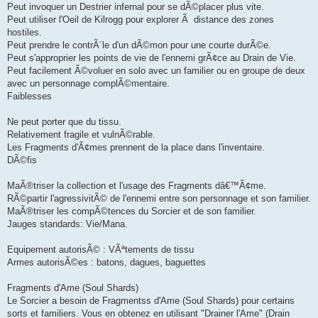
Peut invoquer un Destrier infernal pour se dÃ©placer plus vite.
Peut utiliser l'Oeil de Kilrogg pour explorer Ã distance des zones
hostiles.
Peut prendre le contrÃ´le d'un dÃ©mon pour une courte durÃ©e.
Peut s'approprier les points de vie de l'ennemi grÃ¢ce au Drain de Vie.
Peut facilement Ã©voluer en solo avec un familier ou en groupe de deux
avec un personnage complÃ©mentaire.
Faiblesses
Ne peut porter que du tissu.
Relativement fragile et vulnÃ©rable.
Les Fragments d'Ã¢mes prennent de la place dans l'inventaire.
DÃ©fis
MaÃ®triser la collection et l'usage des Fragments dâ€™Ã¢me.
RÃ©partir l'agressivitÃ© de l'ennemi entre son personnage et son familier.
MaÃ®triser les compÃ©tences du Sorcier et de son familier.
Jauges standards: Vie/Mana.
Equipement autorisÃ© : VÃªtements de tissu
Armes autorisÃ©es : batons, dagues, baguettes
Fragments d'Ame (Soul Shards)
Le Sorcier a besoin de Fragmentss d'Ame (Soul Shards) pour certains
sorts et familiers. Vous en obtenez en utilisant "Drainer l'Ame" (Drain