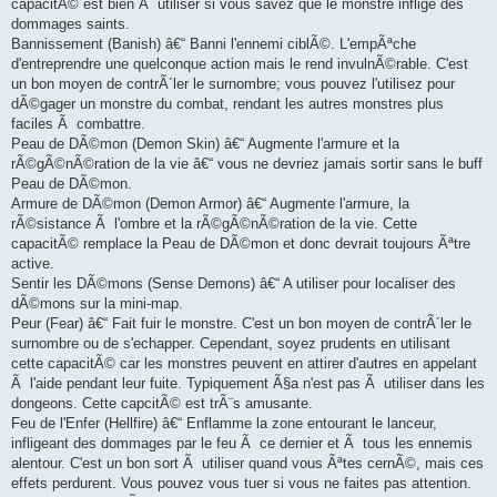
capacitÃ© est bien Ã utiliser si vous savez que le monstre inflige des
dommages saints.
Bannissement (Banish) â€“ Banni l'ennemi ciblÃ©. L'empÃªche
d'entreprendre une quelconque action mais le rend invulnÃ©rable. C'est
un bon moyen de contrÃ´ler le surnombre; vous pouvez l'utilisez pour
dÃ©gager un monstre du combat, rendant les autres monstres plus
faciles Ã combattre.
Peau de DÃ©mon (Demon Skin) â€“ Augmente l'armure et la
rÃ©gÃ©nÃ©ration de la vie â€“ vous ne devriez jamais sortir sans le buff
Peau de DÃ©mon.
Armure de DÃ©mon (Demon Armor) â€“ Augmente l'armure, la
rÃ©sistance Ã l'ombre et la rÃ©gÃ©nÃ©ration de la vie. Cette
capacitÃ© remplace la Peau de DÃ©mon et donc devrait toujours Ãªtre
active.
Sentir les DÃ©mons (Sense Demons) â€“ A utiliser pour localiser des
dÃ©mons sur la mini-map.
Peur (Fear) â€“ Fait fuir le monstre. C'est un bon moyen de contrÃ´ler le
surnombre ou de s'echapper. Cependant, soyez prudents en utilisant
cette capacitÃ© car les monstres peuvent en attirer d'autres en appelant
Ã l'aide pendant leur fuite. Typiquement Ã§a n'est pas Ã utiliser dans les
dongeons. Cette capcitÃ© est trÃ¨s amusante.
Feu de l'Enfer (Hellfire) â€“ Enflamme la zone entourant le lanceur,
infligeant des dommages par le feu Ã ce dernier et Ã tous les ennemis
alentour. C'est un bon sort Ã utiliser quand vous Ãªtes cernÃ©, mais ces
effets perdurent. Vous pouvez vous tuer si vous ne faites pas attention.