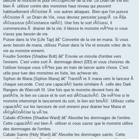
blesser le monstre et pour rÃ©cupÃ©rer de la vie. Le Drain de Vie est
bien Ã utiliser contre des monstres haut niveau qui peuvent
habituellement rÃ©sister Ã vos autres attaques. Bien que l'on puisse
rÃ©sister Ã un Drain de Vie, vous devriez persister jusqu'Ã ce Ã§a
rÃ©ussisse (rÃ©sistance ratÃ©). Une fois le sort rÃ©ussi, il
commencera Ã drainer de la vie; il blesse le monstre mÃªme si vous
n'avez pas besoin de vie.
Puiser dans la Vie (Life Tap) â€“ Convertie de la vie en mana. Si vous
avec besoin de mana, utilisez Puiser dans la Vie et ensuite volez de la
vie au monstre ennemi.
Foudre Sombre (Shadow Bolt) â€“ Envoie un missile d'ombre vers
l'ennemi. C'est votre sort Ã dommage direct (DD) et vous choisirez de
l'utiliser lorsque vous n'Ãªtes pas en train de lancer autre chose. C'est
utile pour tuer des monstres en fuite, les achever etc.
Siphon de Mana (Siphon Mana) â€“ TransfÃ¨re X mana vers le lanceur Ã
chaque seconde. C'est une capacitÃ© liante similaire Ã celle des Dark
Rangers de Warcraft III. Une fois que le monstre devient hors de
portÃ©e, le lien se casse et le sort est dÃ©sactivÃ©. De mÃªme si le
monstre interrompt le lancement du sort, le lien est brisÃ©. Utilisez cette
capacitÃ© sur les lanceurs de sort ennemi pour drainer leur Mana et
rÃ©gÃ©nÃ©rer la vÃ´tre.
Cabale d'Ombre (Shadow Ward) â€“ Absorbe les dommages de l'ombre.
Cette capacitÃ© est bien Ã utiliser si vous savez que le monstre utilise
des dommages de l'ombre.
Cabale Sainte (Holy Ward) â€“ Absorbe les dommages saints. Cette