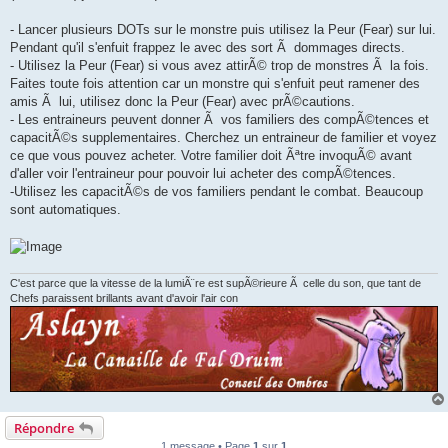
- Lancer plusieurs DOTs sur le monstre puis utilisez la Peur (Fear) sur lui.
Pendant qu'il s'enfuit frappez le avec des sort Ã dommages directs.
- Utilisez la Peur (Fear) si vous avez attirÃ© trop de monstres Ã la fois.
Faites toute fois attention car un monstre qui s'enfuit peut ramener des
amis Ã lui, utilisez donc la Peur (Fear) avec prÃ©cautions.
- Les entraineurs peuvent donner Ã vos familiers des compÃ©tences et
capacitÃ©s supplementaires. Cherchez un entraineur de familier et voyez
ce que vous pouvez acheter. Votre familier doit Ãªtre invoquÃ© avant
d'aller voir l'entraineur pour pouvoir lui acheter des compÃ©tences.
-Utilisez les capacitÃ©s de vos familiers pendant le combat. Beaucoup
sont automatiques.
C'est parce que la vitesse de la lumiÃ¨re est supÃ©rieure Ã celle du son, que tant de
Chefs paraissent brillants avant d'avoir l'air con
Répondre
1 message • Page
1
sur
1