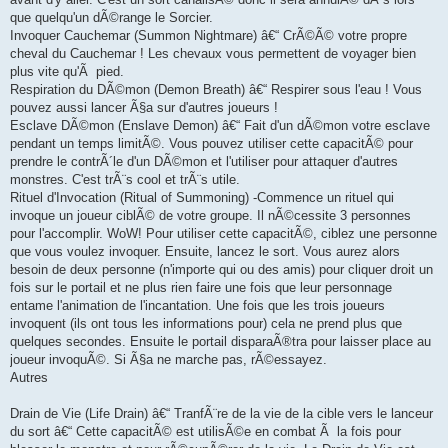
que quelqu'un dÃ©range le Sorcier.
Invoquer Cauchemar (Summon Nightmare) â€“ CrÃ©Ã© votre propre
cheval du Cauchemar ! Les chevaux vous permettent de voyager bien
plus vite qu'Ã pied.
Respiration du DÃ©mon (Demon Breath) â€“ Respirer sous l'eau ! Vous
pouvez aussi lancer Ã§a sur d'autres joueurs !
Esclave DÃ©mon (Enslave Demon) â€“ Fait d'un dÃ©mon votre esclave
pendant un temps limitÃ©. Vous pouvez utiliser cette capacitÃ© pour
prendre le contrÃ´le d'un DÃ©mon et l'utiliser pour attaquer d'autres
monstres. C'est trÃ¨s cool et trÃ¨s utile.
Rituel d'Invocation (Ritual of Summoning) -Commence un rituel qui
invoque un joueur ciblÃ© de votre groupe. Il nÃ©cessite 3 personnes
pour l'accomplir. WoW! Pour utiliser cette capacitÃ©, ciblez une personne
que vous voulez invoquer. Ensuite, lancez le sort. Vous aurez alors
besoin de deux personne (n'importe qui ou des amis) pour cliquer droit un
fois sur le portail et ne plus rien faire une fois que leur personnage
entame l'animation de l'incantation. Une fois que les trois joueurs
invoquent (ils ont tous les informations pour) cela ne prend plus que
quelques secondes. Ensuite le portail disparaÃ®tra pour laisser place au
joueur invoquÃ©. Si Ã§a ne marche pas, rÃ©essayez.
Autres
Drain de Vie (Life Drain) â€“ TranfÃ¨re de la vie de la cible vers le lanceur
du sort â€“ Cette capacitÃ© est utilisÃ©e en combat Ã la fois pour