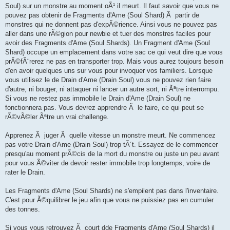
Soul) sur un monstre au moment oÃ¹ il meurt. Il faut savoir que vous ne
pouvez pas obtenir de Fragments d'Ame (Soul Shard) Ã partir de
monstres qui ne donnent pas d'expÃ©rience. Ainsi vous ne pouvez pas
aller dans une rÃ©gion pour newbie et tuer des monstres faciles pour
avoir des Fragments d'Ame (Soul Shards). Un Fragment d'Ame (Soul
Shard) occupe un emplacement dans votre sac ce qui veut dire que vous
prÃ©fÃ¨rerez ne pas en transporter trop. Mais vous aurez toujours besoin
d'en avoir quelques uns sur vous pour invoquer vos familiers. Lorsque
vous utilisez le de Drain d'Ame (Drain Soul) vous ne pouvez rien faire
d'autre, ni bouger, ni attaquer ni lancer un autre sort, ni Ãªtre interrompu.
Si vous ne restez pas immobile le Drain d'Ame (Drain Soul) ne
fonctionnera pas. Vous devrez apprendre Ã le faire, ce qui peut se
rÃ©vÃ©ler Ãªtre un vrai challenge.
Apprenez Ã juger Ã quelle vitesse un monstre meurt. Ne commencez
pas votre Drain d'Ame (Drain Soul) trop tÃ´t. Essayez de le commencer
presqu'au moment prÃ©cis de la mort du monstre ou juste un peu avant
pour vous Ã©viter de devoir rester immobile trop longtemps, voire de
rater le Drain.
Les Fragments d'Ame (Soul Shards) ne s'empilent pas dans l'inventaire.
C'est pour Ã©quilibrer le jeu afin que vous ne puissiez pas en cumuler
des tonnes.
Si vous vous retrouvez Ã court dde Fragments d'Ame (Soul Shards) il