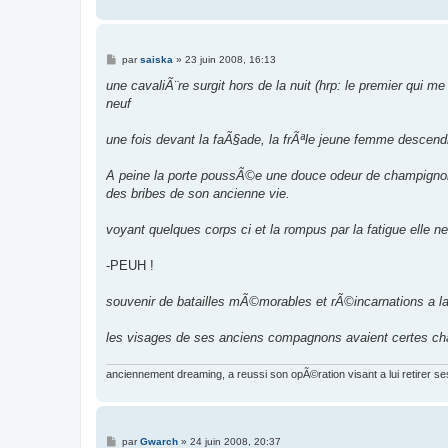
M
par
saiska
»
23 juin 2008, 16:13
e
s
une cavaliÃ¨re surgit hors de la nuit (hrp: le premier qui m
s
neuf
a
g
e
une fois devant la faÃ§ade, la frÃªle jeune femme descendi
A peine la porte poussÃ©e une douce odeur de champignon
des bribes de son ancienne vie.
voyant quelques corps ci et la rompus par la fatigue elle n
-PEUH !
souvenir de batailles mÃ©morables et rÃ©incarnations a la
les visages de ses anciens compagnons avaient certes ch
anciennement dreaming, a reussi son opÃ©ration visant a lui retirer se
M
par
Gwarch
»
24 juin 2008, 20:37