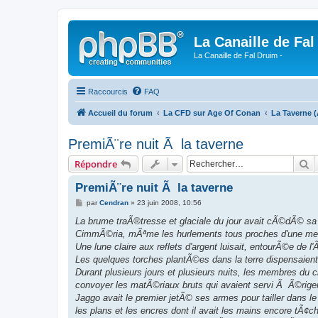
La Canaille de Fal
La Canaille de Fal Druim -
Raccourcis
FAQ
Accueil du forum
La CFD sur Age Of Conan
La Taverne (
PremiÃ¨re nuit Ã la taverne
R
Répondre
PremiÃ¨re nuit Ã la taverne
M
par
Cendran
»
23 juin 2008, 10:56
e
s
La brume traÃ®tresse et glaciale du jour avait cÃ©dÃ© sa 
s
CimmÃ©ria, mÃªme les hurlements tous proches d'une meute
a
g
Une lune claire aux reflets d'argent luisait, entourÃ©e de 
e
Les quelques torches plantÃ©es dans la terre dispensaient 
Durant plusieurs jours et plusieurs nuits, les membres du
convoyer les matÃ©riaux bruts qui avaient servi Ã Ã©riger
Jaggo avait le premier jetÃ© ses armes pour tailler dans
les plans et les encres dont il avait les mains encore tÃ¢