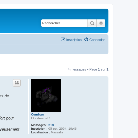
Rechercher
Recherche avancé
Inscription
Connexion
4 messages • Page
1
sur
1
es de
Cendran
ort pour
Floodeur lvl 7
Messages :
618
Inscription :
05 oct. 2004, 10:46
joyeusement
Localisation :
Massalia