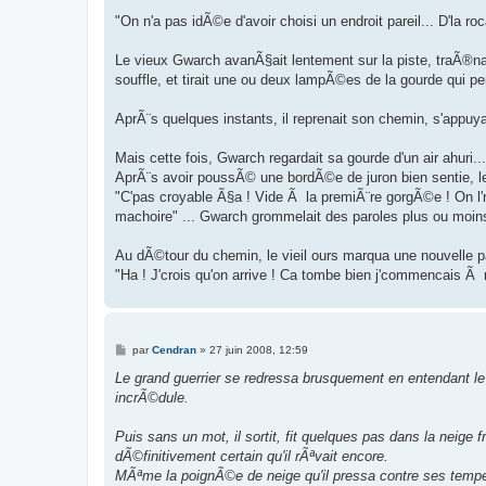
e
s
"On n'a pas idÃ©e d'avoir choisi un endroit pareil... D'la roc
s
a
g
Le vieux Gwarch avanÃ§ait lentement sur la piste, traÃ®nan
e
souffle, et tirait une ou deux lampÃ©es de la gourde qui p
AprÃ¨s quelques instants, il reprenait son chemin, s'appuya
Mais cette fois, Gwarch regardait sa gourde d'un air ahuri...
AprÃ¨s avoir poussÃ© une bordÃ©e de juron bien sentie, l
"C'pas croyable Ã§a ! Vide Ã la premiÃ¨re gorgÃ©e ! On l'ret
machoire" ... Gwarch grommelait des paroles plus ou moins
Au dÃ©tour du chemin, le vieil ours marqua une nouvelle p
"Ha ! J'crois qu'on arrive ! Ca tombe bien j'commencais Ã 
M
par
Cendran
»
27 juin 2008, 12:59
e
s
Le grand guerrier se redressa brusquement en entendant le 
s
incrÃ©dule.
a
g
e
Puis sans un mot, il sortit, fit quelques pas dans la neige
dÃ©finitivement certain qu'il rÃªvait encore.
MÃªme la poignÃ©e de neige qu'il pressa contre ses tempes,