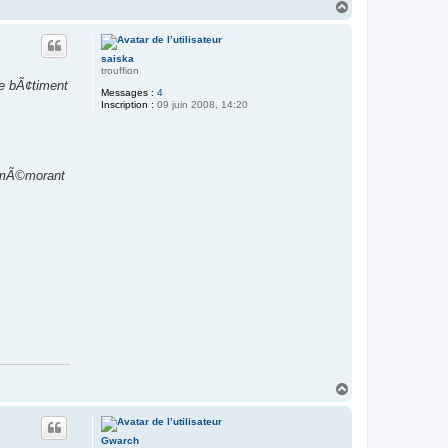
H
a
u
t
saiska
trouffion
le bÃ¢timent
Messages :
4
Inscription :
09 juin 2008, 14:20
remÃ©morant
H
a
u
t
Gwarch