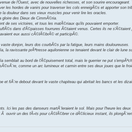
 venue de l'Ouest, avec de nouvelles richesses, et son sourire encourageant. 
les hordes de vanirs pour traverser les cols enneigÃ©s et apporter son tri
 la douleur dans ses vieux muscles pour venir lire les oracles.
 la gloire des Dieux de CimmÃ©ria.
nt de ses victoires, et tous les matÃ©riaux qu'ils pouvaient emporter.
flÃ©s dans d'Ã©paisses fourrures Ã©taient venus. Certes ils ne s'Ã©taient 
ils avaient eux aussi cÃ©lÃ©brÃ© et participÃ©.
 vaste donjon, leurs dos courbÃ©s par la fatigue, leurs mains douloureuses.
lia, la ravissante prÃªtresse aquilonienne se tenaient devant le clair de lune s
a semblait au bord de l'Ã©puisement total, mais le guerrier ne put s'empÃªc
 sÃ©vÃ¨re, comme un arc lumineux et carmin entre ses deux joues que le froi
e et fiÃ¨re debout devant le vaste chapiteau qui abritait les bancs et les diza
nts. Ici les pas des danseurs martÃ¨leraient le sol. Mais pour l'heure les deux
Ã ouvrir un des fÃ»ts pour cÃ©lÃ©brer ce dÃ©licieux instant, ils plongÃ¨re