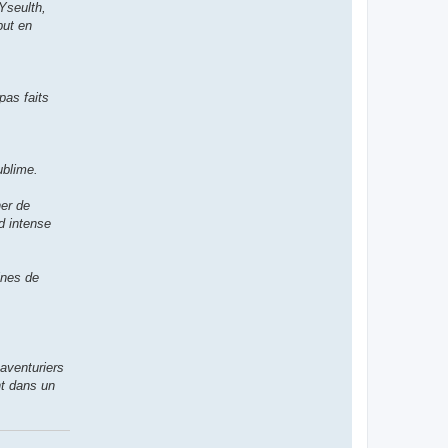
Yseulth,
but en
pas faits
ublime.
her de
d intense
ines de
 aventuriers
nt dans un