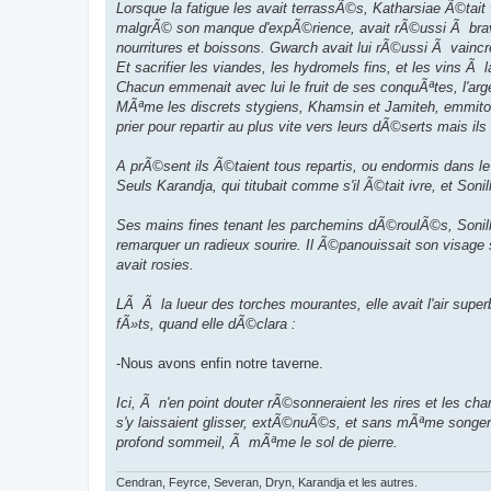
Lorsque la fatigue les avait terrassÃ©s, Katharsiae Ã©tait
malgrÃ© son manque d'expÃ©rience, avait rÃ©ussi Ã braver 
nourritures et boissons. Gwarch avait lui rÃ©ussi Ã vaincre
Et sacrifier les viandes, les hydromels fins, et les vins Ã
Chacun emmenait avec lui le fruit de ses conquÃªtes, l'arge
MÃªme les discrets stygiens, Khamsin et Jamiteh, emmitou
prier pour repartir au plus vite vers leurs dÃ©serts mais 
A prÃ©sent ils Ã©taient tous repartis, ou endormis dans le
Seuls Karandja, qui titubait comme s'il Ã©tait ivre, et Sonil
Ses mains fines tenant les parchemins dÃ©roulÃ©s, Sonilli
remarquer un radieux sourire. Il Ã©panouissait son visage
avait rosies.
LÃ Ã la lueur des torches mourantes, elle avait l'air superb
fÃ»ts, quand elle dÃ©clara :
-Nous avons enfin notre taverne.
Ici, Ã n'en point douter rÃ©sonneraient les rires et les cha
s'y laissaient glisser, extÃ©nuÃ©s, et sans mÃªme songer 
profond sommeil, Ã mÃªme le sol de pierre.
Cendran, Feyrce, Severan, Dryn, Karandja et les autres.