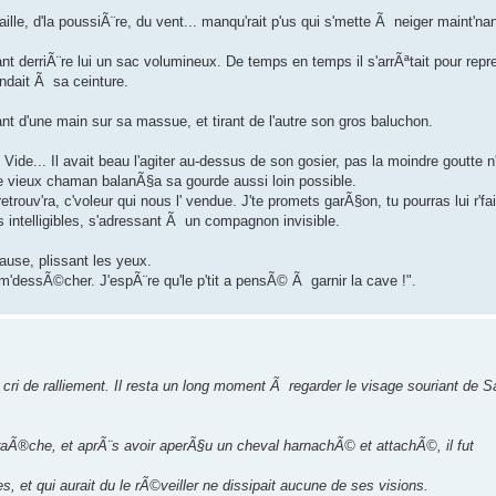
aille, d'la poussiÃ¨re, du vent... manqu'rait p'us qui s'mette Ã neiger maint'nan
t derriÃ¨re lui un sac volumineux. De temps en temps il s'arrÃªtait pour repr
endait Ã sa ceinture.
nt d'une main sur sa massue, et tirant de l'autre son gros baluchon.
 Vide... Il avait beau l'agiter au-dessus de son gosier, pas la moindre goutte n
e vieux chaman balanÃ§a sa gourde aussi loin possible.
rouv'ra, c'voleur qui nous l' vendue. J'te promets garÃ§on, tu pourras lui r'fai
 intelligibles, s'adressant Ã un compagnon invisible.
ause, plissant les yeux.
m'dessÃ©cher. J'espÃ¨re qu'le p'tit a pensÃ© Ã garnir la cave !".
cri de ralliement. Il resta un long moment Ã regarder le visage souriant de S
 fraÃ®che, et aprÃ¨s avoir aperÃ§u un cheval harnachÃ© et attachÃ©, il fut
 et qui aurait du le rÃ©veiller ne dissipait aucune de ses visions.