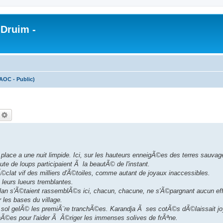
 Druim -
AOC - Public)
echercher
Recherche avancée
place a une nuit limpide. Ici, sur les hauteurs enneigÃ©es des terres sauvag
 de loups participaient Ã la beautÃ© de l'instant.
l'Ã©clat vif des milliers d'Ã©toiles, comme autant de joyaux inaccessibles.
leurs lueurs tremblantes.
 clan s'Ã©taient rassemblÃ©s ici, chacun, chacune, ne s'Ã©pargnant aucun eff
 les bases du village.
 le sol gelÃ© les premiÃ¨re tranchÃ©es. Karandja Ã ses cotÃ©s dÃ©laissait 
chÃ©es pour l'aider Ã Ã©riger les immenses solives de frÃªne.