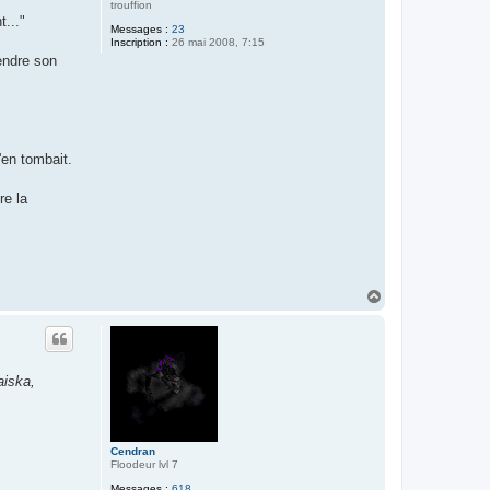
trouffion
t..."
Messages :
23
Inscription :
26 mai 2008, 7:15
endre son
'en tombait.
re la
H
a
u
t
aiska,
Cendran
Floodeur lvl 7
Messages :
618