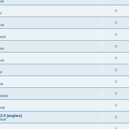
WoW
0
W
0
WoW
0
 WoW
0
WoW
0
WoW
0
oW
0
WoW
0
ic WoW
0
 WoW
2.4 (anglais)
0
 WoW