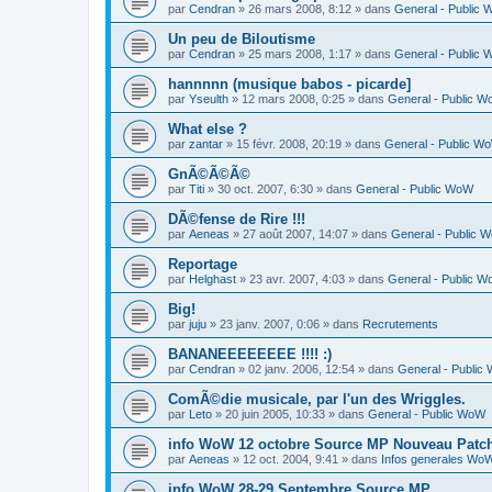
par
Cendran
» 26 mars 2008, 8:12 » dans
General - Public
Un peu de Biloutisme
par
Cendran
» 25 mars 2008, 1:17 » dans
General - Public
hannnnn (musique babos - picarde]
par
Yseulth
» 12 mars 2008, 0:25 » dans
General - Public 
What else ?
par
zantar
» 15 févr. 2008, 20:19 » dans
General - Public W
GnÃ©Ã©Ã©
par
Titi
» 30 oct. 2007, 6:30 » dans
General - Public WoW
DÃ©fense de Rire !!!
par
Aeneas
» 27 août 2007, 14:07 » dans
General - Public 
Reportage
par
Helghast
» 23 avr. 2007, 4:03 » dans
General - Public 
Big!
par
juju
» 23 janv. 2007, 0:06 » dans
Recrutements
BANANEEEEEEEE !!!! :)
par
Cendran
» 02 janv. 2006, 12:54 » dans
General - Public
ComÃ©die musicale, par l'un des Wriggles.
par
Leto
» 20 juin 2005, 10:33 » dans
General - Public WoW
info WoW 12 octobre Source MP Nouveau Patc
par
Aeneas
» 12 oct. 2004, 9:41 » dans
Infos generales Wo
info WoW 28-29 Septembre Source MP