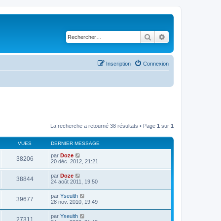
Rechercher
Recherche avancé
Inscription
Connexion
La recherche a retourné 38 résultats • Page
1
sur
1
VUES
DERNIER MESSAGE
par
Doze
38206
20 déc. 2012, 21:21
par
Doze
38844
24 août 2011, 19:50
par
Yseulth
39677
28 nov. 2010, 19:49
par
Yseulth
27311