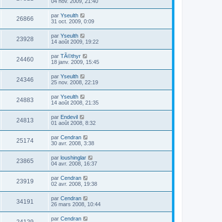
04 nov. 2009, 21:40
par
Yseulth
26866
31 oct. 2009, 0:09
par
Yseulth
23928
14 août 2009, 19:22
par
TÃ©thyr
24460
18 janv. 2009, 15:45
par
Yseulth
24346
25 nov. 2008, 22:19
par
Yseulth
24883
14 août 2008, 21:35
par
Endevil
24813
01 août 2008, 8:32
par
Cendran
25174
30 avr. 2008, 3:38
par
loushinglar
23865
04 avr. 2008, 16:37
par
Cendran
23919
02 avr. 2008, 19:38
par
Cendran
34191
26 mars 2008, 10:44
par
Cendran