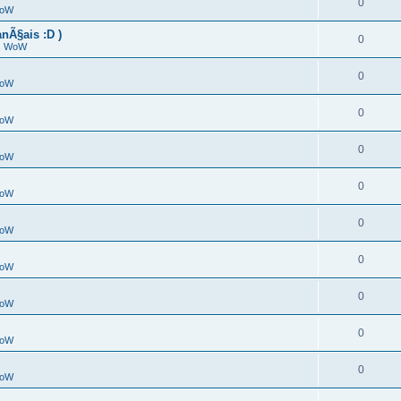
0
WoW
nÃ§ais :D )
0
es WoW
0
WoW
0
WoW
0
WoW
0
WoW
0
WoW
0
WoW
0
WoW
0
WoW
0
WoW