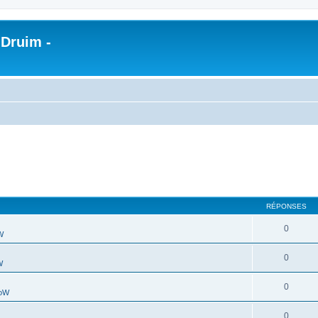
 Druim -
RÉPONSES
0
W
0
W
0
WoW
0