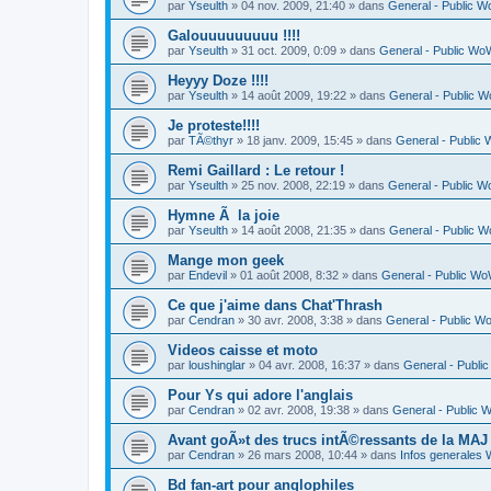
par
Yseulth
» 04 nov. 2009, 21:40 » dans
General - Public 
Galouuuuuuuuu !!!!
par
Yseulth
» 31 oct. 2009, 0:09 » dans
General - Public Wo
Heyyy Doze !!!!
par
Yseulth
» 14 août 2009, 19:22 » dans
General - Public 
Je proteste!!!!
par
TÃ©thyr
» 18 janv. 2009, 15:45 » dans
General - Public
Remi Gaillard : Le retour !
par
Yseulth
» 25 nov. 2008, 22:19 » dans
General - Public 
Hymne Ã la joie
par
Yseulth
» 14 août 2008, 21:35 » dans
General - Public 
Mange mon geek
par
Endevil
» 01 août 2008, 8:32 » dans
General - Public W
Ce que j'aime dans Chat'Thrash
par
Cendran
» 30 avr. 2008, 3:38 » dans
General - Public 
Videos caisse et moto
par
loushinglar
» 04 avr. 2008, 16:37 » dans
General - Publ
Pour Ys qui adore l'anglais
par
Cendran
» 02 avr. 2008, 19:38 » dans
General - Public
Avant goÃ»t des trucs intÃ©ressants de la MAJ 
par
Cendran
» 26 mars 2008, 10:44 » dans
Infos generales
Bd fan-art pour anglophiles