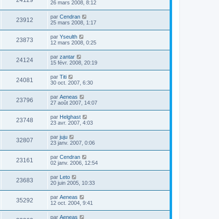
24129
26 mars 2008, 8:12
par
Cendran
23912
25 mars 2008, 1:17
par
Yseulth
23873
12 mars 2008, 0:25
par
zantar
24124
15 févr. 2008, 20:19
par
Titi
24081
30 oct. 2007, 6:30
par
Aeneas
23796
27 août 2007, 14:07
par
Helghast
23748
23 avr. 2007, 4:03
par
juju
32807
23 janv. 2007, 0:06
par
Cendran
23161
02 janv. 2006, 12:54
par
Leto
23683
20 juin 2005, 10:33
par
Aeneas
35292
12 oct. 2004, 9:41
par
Aeneas