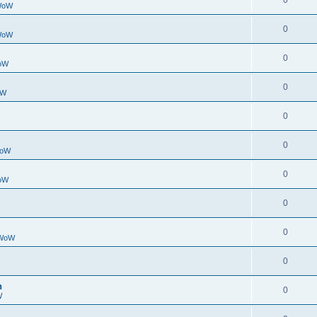
0
 WoW
0
 WoW
0
WoW
0
oW
0
0
WoW
0
WoW
0
0
 WoW
0
h
0
W