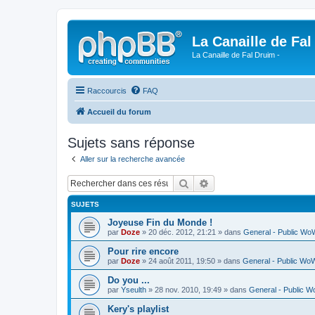
La Canaille de Fal
La Canaille de Fal Druim -
Raccourcis
FAQ
Accueil du forum
Sujets sans réponse
Aller sur la recherche avancée
Rechercher
Recherche avancée
SUJETS
Joyeuse Fin du Monde !
par
Doze
» 20 déc. 2012, 21:21 » dans
General - Public Wo
Pour rire encore
par
Doze
» 24 août 2011, 19:50 » dans
General - Public Wo
Do you ...
par
Yseulth
» 28 nov. 2010, 19:49 » dans
General - Public 
Kery's playlist